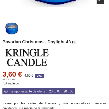
Bavarian Christmas - Daylight 43 g.
3,60 €
4,50 €
-20%
83,72 € kilo
IVA incluido
Tiempo restante de oferta
23
d.
07
:
28
:
06
Pasee por las calles de Baviera y sus encantadores mercados
navideños. ¡La magia de la Navidad!