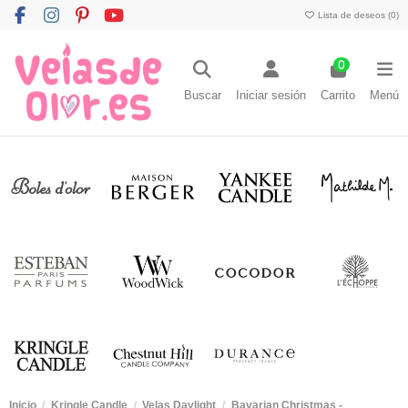
Lista de deseos (
0
)
0
Buscar
Iniciar sesión
Carrito
Menú
Inicio
Kringle Candle
Velas Daylight
Bavarian Christmas -