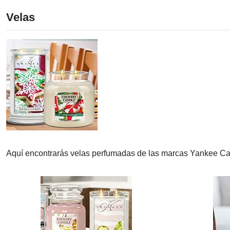
Velas
Aquí encontrarás velas perfumadas de las marcas Yankee Can