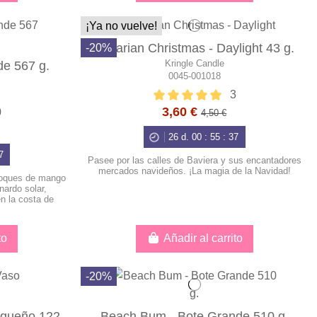
¡Ya no vuelve!
Bavarian Christmas - Daylight 43 g.
-20%
Kringle Candle
de 567 g.
0045-001018
3
3,60 €
0
4,50 €
26
d.
00
:
55
:
36
6
Pasee por las calles de Baviera y sus encantadores
mercados navideños. ¡La magia de la Navidad!
 toques de mango
nardo solar,
n la costa de
to
Añadir al carrito
-20%
equeño 122
Beach Bum - Bote Grande 510 g.