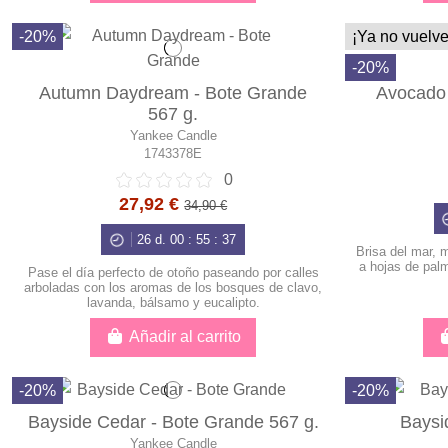
-20%
¡Ya no vuelve
-20%
Autumn Daydream - Bote Grande
Avocado 
567 g.
Yankee Candle
1743378E
0
27,92 €
34,90 €
26
d.
00
:
55
:
36
Brisa del mar, 
a hojas de pal
Pase el día perfecto de otoño paseando por calles
arboladas con los aromas de los bosques de clavo,
lavanda, bálsamo y eucalipto.
Añadir al carrito
-20%
-20%
Bayside Cedar - Bote Grande 567 g.
Baysi
Yankee Candle