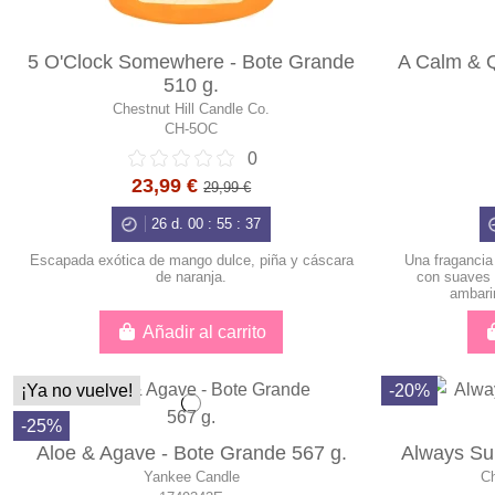
5 O'Clock Somewhere - Bote Grande
A Calm & Q
510 g.
Chestnut Hill Candle Co.
CH-5OC
0
23,99 €
29,99 €
26
d.
00
:
55
:
36
Escapada exótica de mango dulce, piña y cáscara
Una fragancia 
de naranja.
con suaves 
ambari
Añadir al carrito
¡Ya no vuelve!
-20%
-25%
Aloe & Agave - Bote Grande 567 g.
Always Su
Yankee Candle
Ch