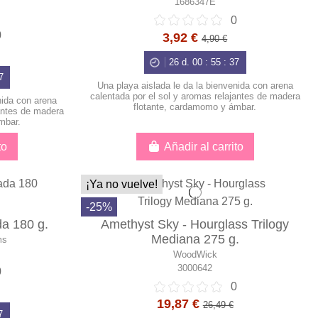
1686347E
0
0
3,92 €
4,90 €
26
d.
00
:
55
:
36
6
Una playa aislada le da la bienvenida con arena
calentada por el sol y aromas relajantes de madera
nida con arena
flotante, cardamomo y ámbar.
jantes de madera
mbar.
to
Añadir al carrito
¡Ya no vuelve!
-25%
a 180 g.
Amethyst Sky - Hourglass Trilogy
Mediana 275 g.
ms
WoodWick
3000642
0
0
19,87 €
26,49 €
6