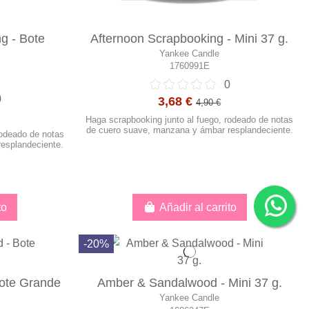
g - Bote
Afternoon Scrapbooking - Mini 37 g.
Yankee Candle
1760991E
0
0
3,68 €
4,90 €
Haga scrapbooking junto al fuego, rodeado de notas
de cuero suave, manzana y ámbar resplandeciente.
rodeado de notas
esplandeciente.
to
Añadir al carrito
-20%
ote Grande
Amber & Sandalwood - Mini 37 g.
Yankee Candle