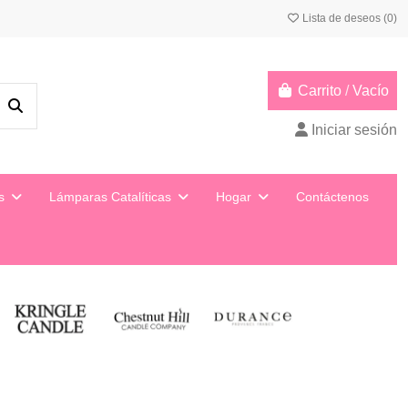
Lista de deseos (
0
)
Carrito
/
Vacío
Iniciar sesión
ys
Lámparas Catalíticas
Hogar
Contáctenos