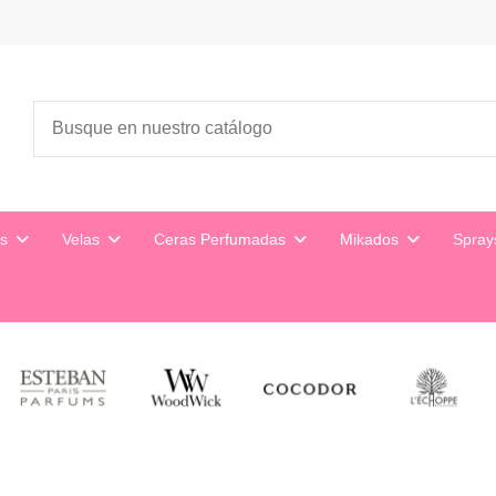
es
Velas
Ceras Perfumadas
Mikados
Spra