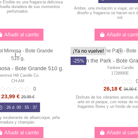
 Étoilée es una fragancia deliciosa
 huella duradera de sus momentos
Ambre, una invitación a viajar, un vi
perfumados.
diseño y fragancia se hacen eco d
sol.
Añadir al carrito
Añadir al carri
¡Ya no vuelve!
Art in the Park - Bote Gr
-25%
Yankee Candle
mosa - Bote Grande 510 g.
1728890E
estnut Hill Candle Co.
CH-AM
26,18 €
0
34,90 €
23,99 €
29,99 €
Disfrute de los vibrantes aromas de
arte en el parque, con notas de 
fragantes flores y un fondo de s
26
d.
00
:
55
:
36
y exuberante de albaricoque, piña
madura y champán.
Añadir al carrito
Añadir al carri