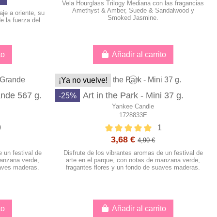
Vela Hourglass Trilogy Mediana con las fragancias
Amethyst & Amber, Suede & Sandalwood y
aje a oriente, su
Smoked Jasmine.
e la fuerza del
to
Añadir al carrito
¡Ya no vuelve!
ande 567 g.
Art in the Park - Mini 37 g.
-25%
Yankee Candle
1728833E
0
1
3,68 €
4,90 €
 un festival de
Disfrute de los vibrantes aromas de un festival de
manzana verde,
arte en el parque, con notas de manzana verde,
uaves maderas.
fragantes flores y un fondo de suaves maderas.
to
Añadir al carrito