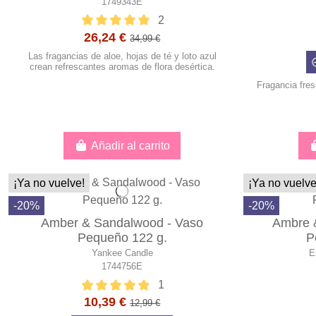
1749343E
2
26,24 €
34,99 €
Las fragancias de aloe, hojas de té y loto azul
crean refrescantes aromas de flora desértica.
Fragancia fre
Añadir al carrito
¡Ya no vuelve!
¡Ya no vuelve
-20%
-20%
Amber & Sandalwood - Vaso
Ambre &
Pequeño 122 g.
P
Yankee Candle
E
1744756E
1
10,39 €
12,99 €