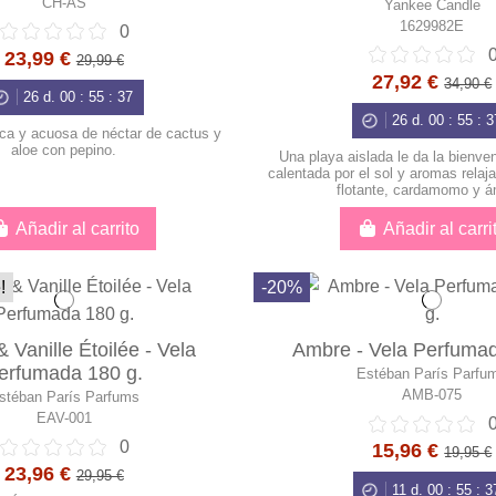
CH-AS
Yankee Candle
1629982E
0
23,99 €
29,99 €
27,92 €
34,90 €
26
d.
00
:
55
:
36
26
d.
00
:
55
:
3
sca y acuosa de néctar de cactus y
aloe con pepino.
Una playa aislada le da la bienve
calentada por el sol y aromas rela
flotante, cardamomo y á
Añadir al carrito
Añadir al carri
!
-20%
 Vanille Étoilée - Vela
Ambre - Vela Perfumad
erfumada 180 g.
Estéban París Parfu
AMB-075
stéban París Parfums
EAV-001
0
15,96 €
19,95 €
23,96 €
29,95 €
11
d.
00
:
55
:
3