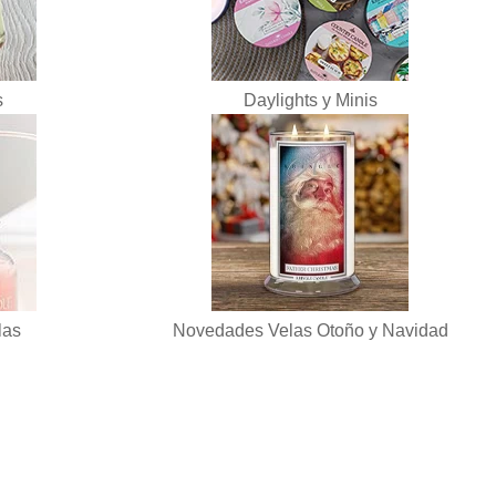
s
Daylights y Minis
las
Novedades Velas Otoño y Navidad