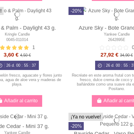
!
-20%
& Palm - Daylight 43 g.
Azure Sky - Bote Gran
Kringle Candle
Yankee Candle
0045-011014
2642895E
1
3,60 €
27,92 €
4,50 €
34,90 €
26
d.
00
:
55
:
36
26
d.
00
:
55
:
3
melón fresco, aguacate y flores junto
Recréate en este aroma frutal con
ma, agua de aloe vera y maderas de
fresco, dulce crema de coco y 
playa.
bañándote como una suave ola e
Positano.
Añadir al carrito
Añadir al carri
¡Ya no vuelve!
de Cedar - Mini 37 g.
-20%
Yankee Candle
Bayside Cedar - Vaso P