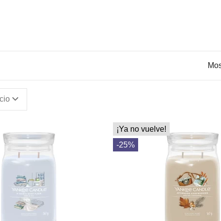
Mos
cio
¡Ya no vuelve!
-25%