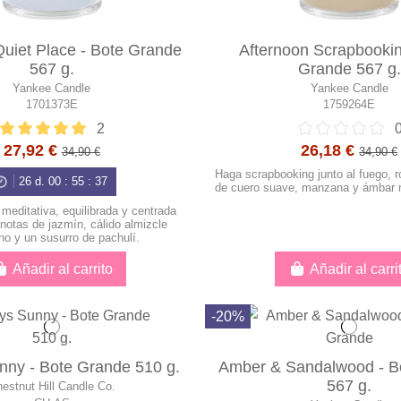
uiet Place - Bote Grande
Afternoon Scrapbookin
567 g.
Grande 567 g.
Yankee Candle
Yankee Candle
1701373E
1759264E
2
27,92 €
26,18 €
34,90 €
34,90 €
Haga scrapbooking junto al fuego, 
26
d.
00
:
55
:
36
de cuero suave, manzana y ámbar r
meditativa, equilibrada y centrada
notas de jazmín, cálido almizcle
no y un susurro de pachulí.
Añadir al carrito
Añadir al carri
-20%
nny - Bote Grande 510 g.
Amber & Sandalwood - B
567 g.
estnut Hill Candle Co.