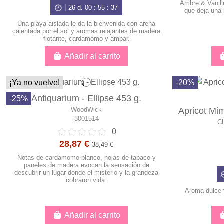
Ambre & Vanille
26
d.
00
:
55
:
36
que deja una
Una playa aislada le da la bienvenida con arena
calentada por el sol y aromas relajantes de madera
flotante, cardamomo y ámbar.
Añadir al carrito
¡Ya no vuelve!
-20%
Antiquarium - Ellipse 453 g.
-25%
WoodWick
Apricot Mi
3001514
Ch
0
28,87 €
38,49 €
Notas de cardamomo blanco, hojas de tabaco y
paneles de madera evocan la sensación de
descubrir un lugar donde el misterio y la grandeza
cobraron vida.
Aroma dulce 
Añadir al carrito