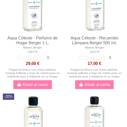
Aqua Céleste - Perfume de
Aqua Céleste - Recambio
Hogar Berger 1 L.
Lámpara Berger 500 ml.
Maison Berger
Maison Berger
116175
115175
0
0
29,00 €
17,00 €
Fragancia fresca con notas marinas,
Fragancia fresca con notas marinas,
naranja brillante y hoja de violeta para un
naranja brillante y hoja de violeta para un
ambiente puro y relajante en su hogar.
ambiente puro y relajante en su hogar.
Añadir al carrito
Añadir al carrito
-20%