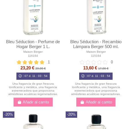
Bleu Séduction - Perfume de
Bleu Séduction - Recambio
Hogar Berger 1 L.
Lámpara Berger 500 ml.
Maison Berger
Maison Berger
116164
115164
1
0
23,20 €
13,60 €
29,00 €
17,00 €
07
d.
11
:
03
:
52
07
d.
11
:
03
:
52
Una fragancia de gran frescura
Una fragancia de gran frescura
tonificante y metálica, una fragancia
tonificante y metálica, una fragancia
estremecedora que proporciona
estremecedora que proporciona
atmósferas acuáticas regeneradoras.
atmósferas acuáticas regeneradoras.
Añadir al carrito
Añadir al carrito
-20%
-20%