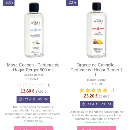
-20%
-20%
Musc Cocoon - Perfume de
Orange de Cannelle -
Hogar Berger 500 ml.
Perfume de Hogar Berger 1
L.
Maison Berger
115374
Maison Berger
116018
0
11
13,60 €
17,00 €
23,20 €
29,00 €
07
d.
11
:
03
:
52
07
d.
11
:
03
:
52
Una composición minimalista y
tranquilizadora con un encanto
La frescura de los cítricos combinada con
reconfortante, como una caricia exquisita,
la calidez de las especias y las frutas
delicadamente empolvada y
confitadas, una nota de ámbar y
aterciopelada.
almizcles blancos.