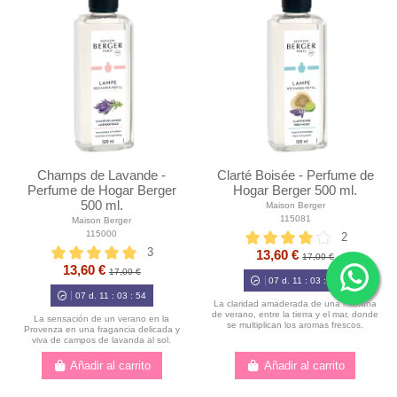
Champs de Lavande -
Clarté Boisée - Perfume de
Perfume de Hogar Berger
Hogar Berger 500 ml.
500 ml.
Maison Berger
115081
Maison Berger
115000
2
3
13,60 €
17,00 €
13,60 €
17,00 €
07
d.
11
:
03
:
52
07
d.
11
:
03
:
52
La claridad amaderada de una mañana
de verano, entre la tierra y el mar, donde
La sensación de un verano en la
se multiplican los aromas frescos.
Provenza en una fragancia delicada y
viva de campos de lavanda al sol.
Añadir al carrito
Añadir al carrito