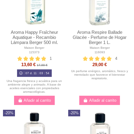
Aroma Happy Fraîcheur
Aroma Respire Ballade
Aquatique - Recambio
Glacée - Perfume de Hogar
Lámpara Berger 500 ml.
Berger 1 L.
Maison Berger
Maison Berger
115373
116093
1
4
13,60 €
29,00 €
17,00 €
Un perfume enérgico, aromático, fresco y
07
d.
11
:
03
:
52
mentolado que favorece el bienestar
respiratorio.
Una fragancia fresca y acuática para un
ambiente alegre y animado. A base de
aceites esenciales con propiedades
aromacológicas.
Añadir al carrito
Añadir al carrito
-20%
-20%