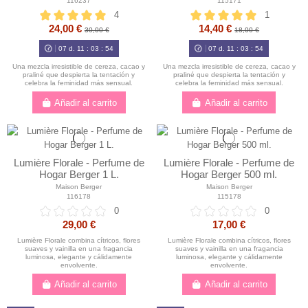
116237
115171
4
1
24,00 €
14,40 €
30,00 €
18,00 €
07
d.
11
:
03
:
52
07
d.
11
:
03
:
52
Una mezcla irresistible de cereza, cacao y
Una mezcla irresistible de cereza, cacao y
praliné que despierta la tentación y
praliné que despierta la tentación y
celebra la feminidad más sensual.
celebra la feminidad más sensual.
Añadir al carrito
Añadir al carrito
Lumière Florale - Perfume de
Lumière Florale - Perfume de
Hogar Berger 1 L.
Hogar Berger 500 ml.
Maison Berger
Maison Berger
116178
115178
0
0
29,00 €
17,00 €
Lumière Florale combina cítricos, flores
Lumière Florale combina cítricos, flores
suaves y vainilla en una fragancia
suaves y vainilla en una fragancia
luminosa, elegante y cálidamente
luminosa, elegante y cálidamente
envolvente.
envolvente.
Añadir al carrito
Añadir al carrito