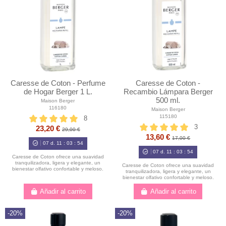
Caresse de Coton - Perfume
Caresse de Coton -
de Hogar Berger 1 L.
Recambio Lámpara Berger
500 ml.
Maison Berger
116180
Maison Berger
115180
8
3
23,20 €
29,00 €
13,60 €
17,00 €
07
d.
11
:
03
:
52
07
d.
11
:
03
:
52
Caresse de Coton ofrece una suavidad
tranquilizadora, ligera y elegante, un
Caresse de Coton ofrece una suavidad
bienestar olfativo confortable y meloso.
tranquilizadora, ligera y elegante, un
bienestar olfativo confortable y meloso.
Añadir al carrito
Añadir al carrito
-20%
-20%