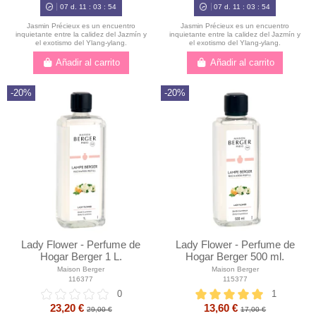
07
d.
11
:
03
:
52
07
d.
11
:
03
:
52
Jasmin Précieux es un encuentro
Jasmin Précieux es un encuentro
inquietante entre la calidez del Jazmín y
inquietante entre la calidez del Jazmín y
el exotismo del Ylang-ylang.
el exotismo del Ylang-ylang.
Añadir al carrito
Añadir al carrito
-20%
-20%
Lady Flower - Perfume de
Lady Flower - Perfume de
Hogar Berger 1 L.
Hogar Berger 500 ml.
Maison Berger
Maison Berger
116377
115377
0
1
23,20 €
13,60 €
29,00 €
17,00 €