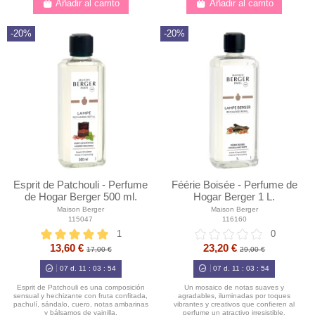
Añadir al carrito
Añadir al carrito
-20%
-20%
Esprit de Patchouli - Perfume
Féérie Boisée - Perfume de
de Hogar Berger 500 ml.
Hogar Berger 1 L.
Maison Berger
Maison Berger
115047
116160
1
0
13,60 €
23,20 €
17,00 €
29,00 €
07
d.
11
:
03
:
52
07
d.
11
:
03
:
52
Esprit de Patchouli es una composición
Un mosaico de notas suaves y
sensual y hechizante con fruta confitada,
agradables, iluminadas por toques
pachulí, sándalo, cuero, notas ambarinas
vibrantes y creativos que confieren al
y bálsamos de vainilla.
perfume un atractivo irresistible.​