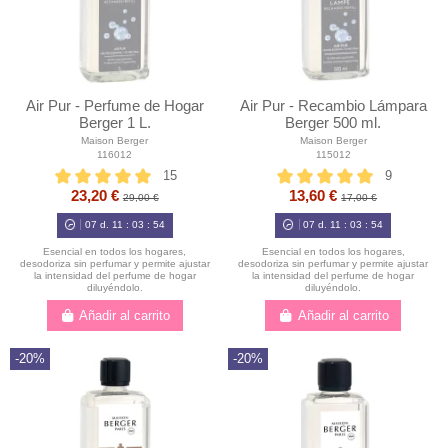
Air Pur - Perfume de Hogar
Air Pur - Recambio Lámpara
Berger 1 L.
Berger 500 ml.
Maison Berger
Maison Berger
116012
115012
15
9
23,20 €
13,60 €
29,00 €
17,00 €
07
d.
11
:
03
:
52
07
d.
11
:
03
:
52
Esencial en todos los hogares,
Esencial en todos los hogares,
desodoriza sin perfumar y permite ajustar
desodoriza sin perfumar y permite ajustar
la intensidad del perfume de hogar
la intensidad del perfume de hogar
diluyéndolo.
diluyéndolo.
Añadir al carrito
Añadir al carrito
-20%
-20%