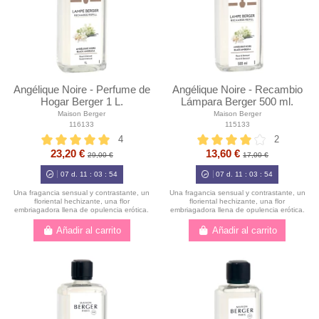
Angélique Noire - Perfume de
Angélique Noire - Recambio
Hogar Berger 1 L.
Lámpara Berger 500 ml.
Maison Berger
Maison Berger
116133
115133
4
2
23,20 €
13,60 €
29,00 €
17,00 €
07
d.
11
:
03
:
52
07
d.
11
:
03
:
52
Una fragancia sensual y contrastante, un
Una fragancia sensual y contrastante, un
floriental hechizante, una flor
floriental hechizante, una flor
embriagadora llena de opulencia erótica.
embriagadora llena de opulencia erótica.
Añadir al carrito
Añadir al carrito