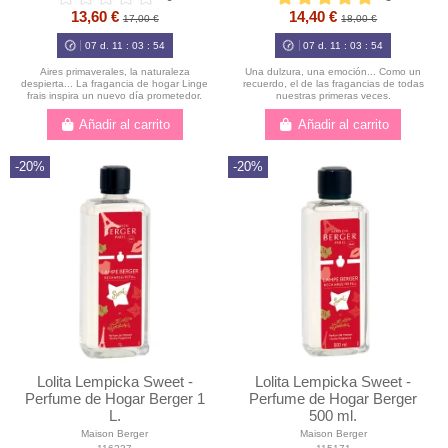
13,60 €
14,40 €
17,00 €
18,00 €
07
d.
11
:
03
:
52
07
d.
11
:
03
:
52
Aires primaverales, la naturaleza
Una dulzura, una emoción... Como un
despierta... La fragancia de hogar Linge
recuerdo, el de las fragancias de todas
frais inspira un nuevo día prometedor.
nuestras primeras veces.
Añadir al carrito
Añadir al carrito
-20%
-20%
Lolita Lempicka Sweet -
Lolita Lempicka Sweet -
Perfume de Hogar Berger 1
Perfume de Hogar Berger
L.
500 ml.
Maison Berger
Maison Berger