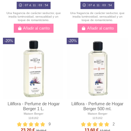
07
d.
11
:
03
:
52
07
d.
11
:
03
:
52
Una fragancia de carácter seductor, que
Una fragancia de carácter seductor, que
irradia luminosidad, sensualidad y un
irradia luminosidad, sensualidad y un
toque de romanticismo.
toque de romanticismo.
Añadir al carrito
Añadir al carrito
-20%
-20%
Liliflora - Perfume de Hogar
Liliflora - Perfume de Hogar
Berger 1 L.
Berger 500 ml.
Maison Berger
Maison Berger
116162
115162
9
2
23,20 €
13,60 €
29,00 €
17,00 €