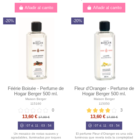
Añadir al carrito
Añadir al carrito
-20%
-20%
Féérie Boisée - Perfume de
Fleur d'Oranger - Perfume de
Hogar Berger 500 ml.
Hogar Berger 500 ml.
Maison Berger
Maison Berger
115160
115050
0
3
13,60 €
13,60 €
17,00 €
17,00 €
07
d.
11
:
03
:
52
07
d.
11
:
03
:
52
Un mosaico de notas suaves y
El perfume Fleur d'Oranger es una oda
agradables, iluminadas por toques
luminosa que revela toda la complejidad