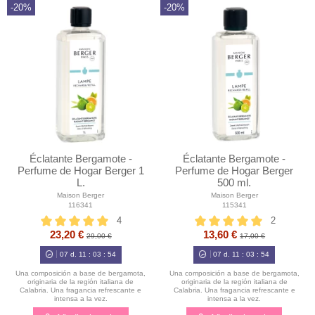
-20%
-20%
Éclatante Bergamote -
Éclatante Bergamote -
Perfume de Hogar Berger 1
Perfume de Hogar Berger
L.
500 ml.
Maison Berger
Maison Berger
116341
115341
4
2
23,20 €
13,60 €
29,00 €
17,00 €
07
d.
11
:
03
:
52
07
d.
11
:
03
:
52
Una composición a base de bergamota,
Una composición a base de bergamota,
originaria de la región italiana de
originaria de la región italiana de
Calabria. Una fragancia refrescante e
Calabria. Una fragancia refrescante e
intensa a la vez.
intensa a la vez.