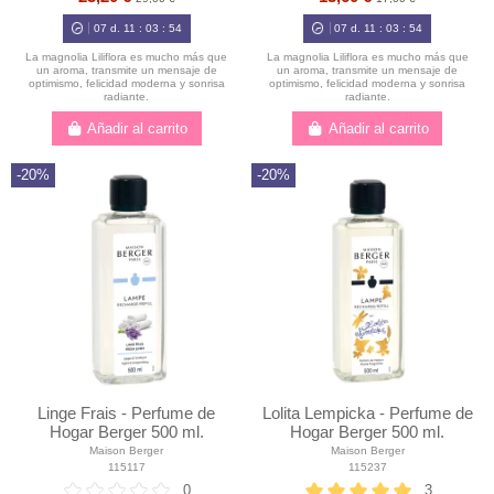
07
d.
11
:
03
:
52
07
d.
11
:
03
:
52
La magnolia Liliflora es mucho más que
La magnolia Liliflora es mucho más que
un aroma, transmite un mensaje de
un aroma, transmite un mensaje de
optimismo, felicidad moderna y sonrisa
optimismo, felicidad moderna y sonrisa
radiante.
radiante.
Añadir al carrito
Añadir al carrito
-20%
-20%
Linge Frais - Perfume de
Lolita Lempicka - Perfume de
Hogar Berger 500 ml.
Hogar Berger 500 ml.
Maison Berger
Maison Berger
115117
115237
0
3