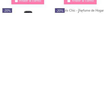
Añadir al carrito
Añadir al carrito
-20%
-20%
Paris Chic - Perfume de
Hogar Berger 1 L.
Maison Berger
116065
4
23,20 €
29,00 €
07
d.
11
:
03
:
52
Paris Chic es una delicada fragancia
floral, la encarnación intemporal de la
Orange de Cannelle -
cortesía francesa en un paseo por las
rosaledas de las Tullerías.
Perfume de Hogar Berger
500 ml.
Maison Berger
115018
5
13,60 €
17,00 €
07
d.
11
:
03
:
52
La frescura de los cítricos combinada con
la calidez de las especias y las frutas
confitadas, una nota de ámbar y