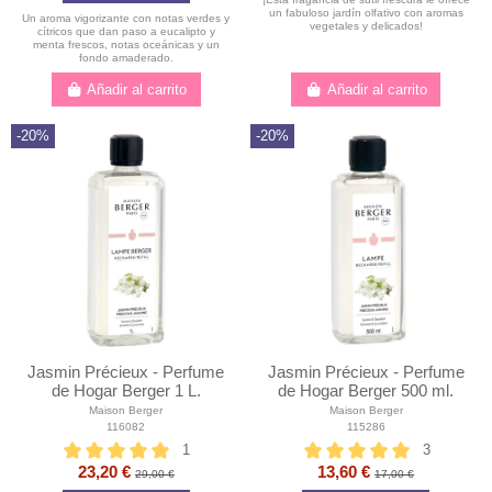
un fabuloso jardín olfativo con aromas
Un aroma vigorizante con notas verdes y
vegetales y delicados!
cítricos que dan paso a eucalipto y
menta frescos, notas oceánicas y un
fondo amaderado.
Añadir al carrito
Añadir al carrito
-20%
-20%
Jasmin Précieux - Perfume
Jasmin Précieux - Perfume
de Hogar Berger 1 L.
de Hogar Berger 500 ml.
Maison Berger
Maison Berger
116082
115286
1
3
23,20 €
13,60 €
29,00 €
17,00 €