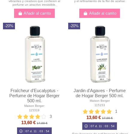
vibrantes y creativos que confieren al
y el refinamiento de la flor de azahar.
perfume un atractivo irresistible.
Añadir al carrito
Añadir al carrito
-20%
-20%
Fraîcheur d'Eucalyptus -
Jardin d'Agaves - Perfume
Perfume de Hogar Berger
de Hogar Berger 500 ml.
500 ml.
Maison Berger
115153
Maison Berger
115319
1
3
13,60 €
17,00 €
13,60 €
17,00 €
07
d.
11
:
03
:
52
07
d.
11
:
03
:
52
¡Esta fragancia de sutil frescura le ofrece