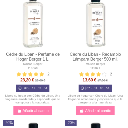
Cèdre du Liban - Perfume de
Cèdre du Liban - Recambio
Hogar Berger 1 L.
Lámpara Berger 500 ml.
Maison Berger
Maison Berger
116060
115021
2
2
23,20 €
13,60 €
29,00 €
17,00 €
07
d.
11
:
03
:
52
07
d.
11
:
03
:
52
Libere su hogar con Cèdre du Liban. Una
Libere su hogar con Cèdre du Liban. Una
fragancia amaderada y especiada que te
fragancia amaderada y especiada que te
transporta a la naturaleza.
transporta a la naturaleza.
Añadir al carrito
Añadir al carrito
-20%
-20%