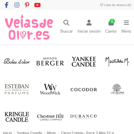
Lista de deseos (
0
)
0
Buscar
Iniciar sesión
Carrito
Menú
Inicio
Yankee Candle
Minis
Clean Cotton - Pack 3 Mini 37 g.