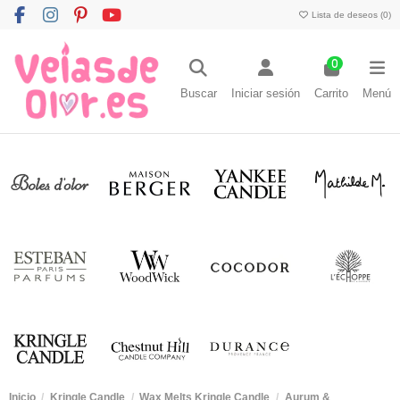
Lista de deseos (
0
)
0
Buscar
Iniciar sesión
Carrito
Menú
Inicio
Kringle Candle
Wax Melts Kringle Candle
Aurum &