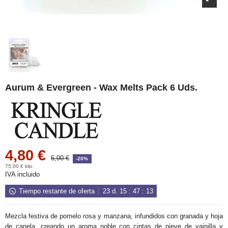
Aurum & Evergreen - Wax Melts Pack 6 Uds.
4,80 €
6,00 €
-20%
75,00 € kilo
IVA incluido
Tiempo restante de oferta
23
d.
15
:
47
:
12
Mezcla festiva de pomelo rosa y manzana, infundidos con granada y hoja
de canela, creando un aroma noble con cintas de nieve de vainilla y