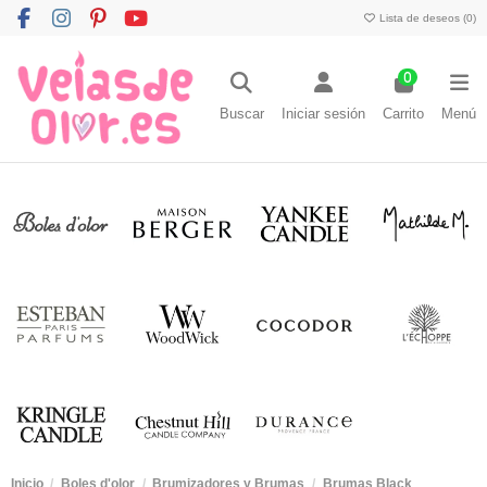
Lista de deseos (
0
)
0
Buscar
Iniciar sesión
Carrito
Menú
Inicio
Boles d'olor
Brumizadores y Brumas
Brumas Black