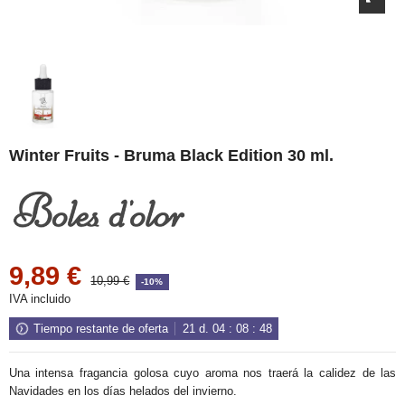
Winter Fruits - Bruma Black Edition 30 ml.
9,89 €
10,99 €
-10%
IVA incluido
Tiempo restante de oferta
21
d.
04
:
08
:
47
Una intensa fragancia golosa cuyo aroma nos traerá la calidez de las
Navidades en los días helados del invierno.