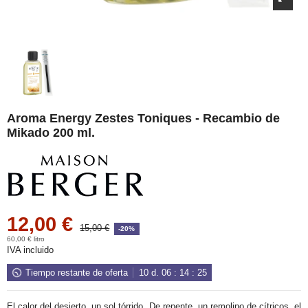
Aroma Energy Zestes Toniques - Recambio de
Mikado 200 ml.
12,00 €
15,00 €
-20%
60,00 € litro
IVA incluido
Tiempo restante de oferta
10
d.
06
:
14
:
25
El calor del desierto, un sol tórrido. De repente, un remolino de cítricos, el