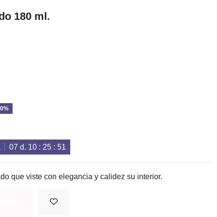
ado 180 ml.
20%
a
07
d.
10
:
25
:
50
 que viste con elegancia y calidez su interior.
carrito