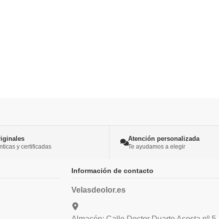
iginales
Atención personalizada
icas y certificadas
Te ayudamos a elegir
Información de contacto
Velasdeolor.es
Almacén: Calle Doctor Duarte Acosta nº 5.