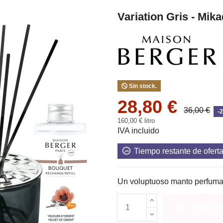
Variation Gris - Mik
Sin stock.
28,80 €
36,00 €
-
160,00 € litro
IVA incluido
Tiempo restante de ofert
Un voluptuoso manto perfumado
Añadir al 