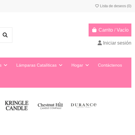
Lista de deseos (
0
)
Carrito
/
Vacío
Iniciar sesión
ys
Lámparas Catalíticas
Hogar
Contáctenos