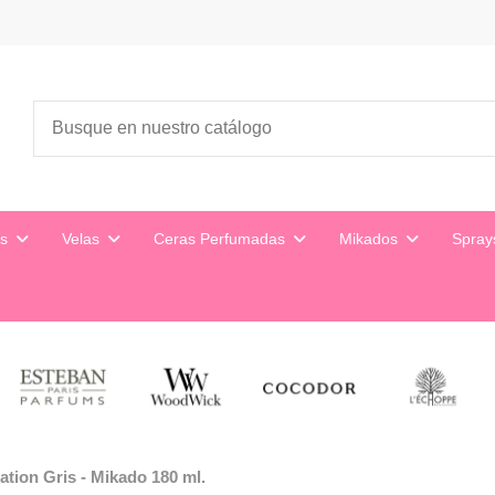
es
Velas
Ceras Perfumadas
Mikados
Spra
iation Gris - Mikado 180 ml.