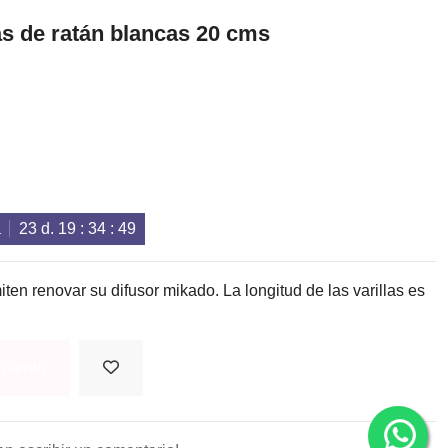
as de ratán blancas 20 cms
a
23
d.
19
:
34
:
49
miten renovar su difusor mikado. La longitud de las varillas es
carrito