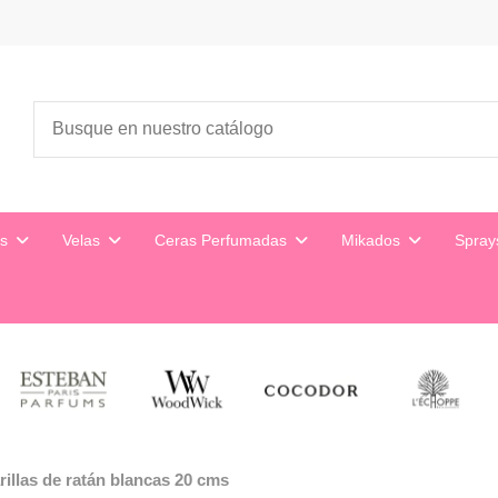
es
Velas
Ceras Perfumadas
Mikados
Spra
rillas de ratán blancas 20 cms