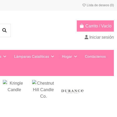
Lista de deseos (
0
)
Carrito
/
Vacío
Iniciar sesión
ys
Lámparas Catalíticas
Hogar
Contáctenos