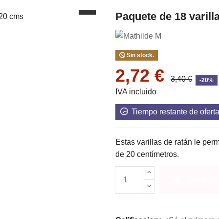
Paquete de 18 varill
Sin stock.
2,72 €
3,40 €
-20%
IVA incluido
Tiempo restante de ofert
Estas varillas de ratán le per
de 20 centímetros.
Añadir al 