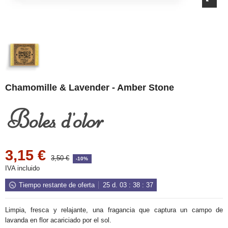
Chamomille & Lavender - Amber Stone
3,15 €
3,50 €
-10%
IVA incluido
Tiempo restante de oferta
25
d.
03
:
38
:
36
Limpia, fresca y relajante, una fragancia que captura un campo de
lavanda en flor acariciado por el sol.