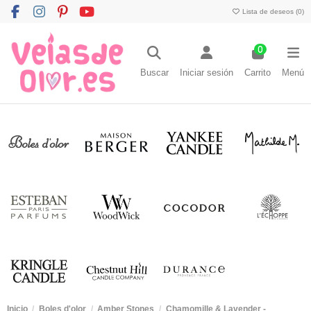
Lista de deseos (
0
)
0
Buscar
Iniciar sesión
Carrito
Menú
Inicio
Boles d'olor
Amber Stones
Chamomille & Lavender -