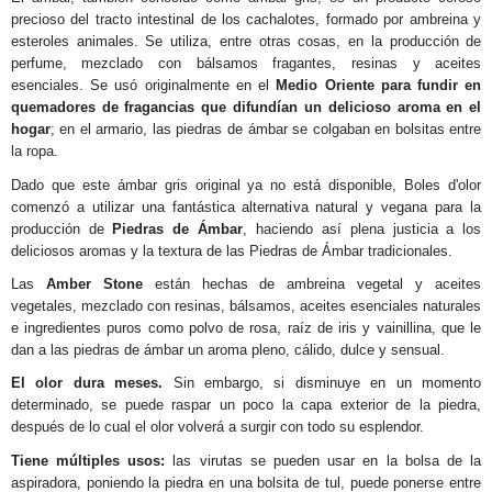
precioso del tracto intestinal de los cachalotes, formado por ambreina y
esteroles animales. Se utiliza, entre otras cosas, en la producción de
perfume, mezclado con bálsamos fragantes, resinas y aceites
esenciales. Se usó originalmente en el
Medio Oriente para fundir en
quemadores de fragancias que difundían un delicioso aroma en el
hogar
; en el armario, las piedras de ámbar se colgaban en bolsitas entre
la ropa.
Dado que este ámbar gris original ya no está disponible, Boles d'olor
comenzó a utilizar una fantástica alternativa natural y vegana para la
producción de
Piedras de Ámbar
, haciendo así plena justicia a los
deliciosos aromas y la textura de las Piedras de Ámbar tradicionales.
Las
Amber Stone
están hechas de ambreina vegetal y aceites
vegetales, mezclado con resinas, bálsamos, aceites esenciales naturales
e ingredientes puros como polvo de rosa, raíz de iris y vainillina, que le
dan a las piedras de ámbar un aroma pleno, cálido, dulce y sensual.
El olor dura meses.
Sin embargo, si disminuye en un momento
determinado, se puede raspar un poco la capa exterior de la piedra,
después de lo cual el olor volverá a surgir con todo su esplendor.
Tiene múltiples usos:
las virutas se pueden usar en la bolsa de la
aspiradora, poniendo la piedra en una bolsita de tul, puede ponerse entre