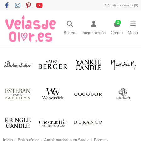
Lista de deseos (
0
)
0
Buscar
Iniciar sesión
Carrito
Menú
Inicio
Boles d'olor
Ambientadores en Spray
Forest -