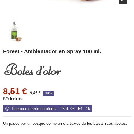
Forest - Ambientador en Spray 100 ml.
8,51 €
9,45 €
-10%
IVA incluido
Tiempo restante de oferta
25
d.
06
:
54
:
15
Un paseo por un bosque de invierno a través de los balsámicos abetos.