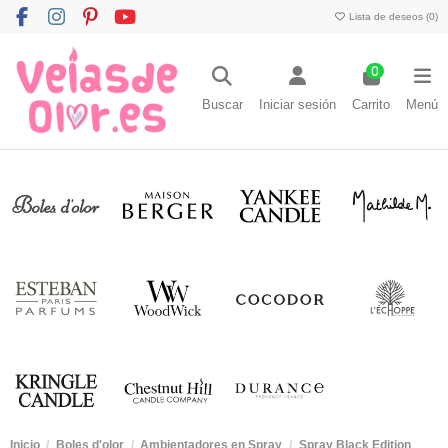
Lista de deseos (
0
)
0
Buscar
Iniciar sesión
Carrito
Menú
Inicio
Boles d'olor
Ambientadores en Spray
Spray Black Edition