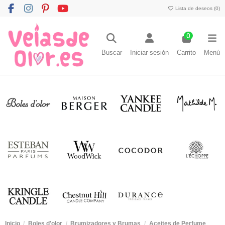
Lista de deseos (
0
)
0
Buscar
Iniciar sesión
Carrito
Menú
Inicio
Boles d'olor
Brumizadores y Brumas
Aceites de Perfume