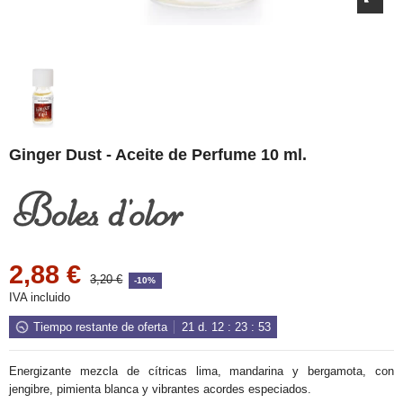
Ginger Dust - Aceite de Perfume 10 ml.
2,88 €
3,20 €
-10%
IVA incluido
Tiempo restante de oferta
21
d.
12
:
23
:
53
Energizante mezcla de cítricas lima, mandarina y bergamota, con
jengibre, pimienta blanca y vibrantes acordes especiados.