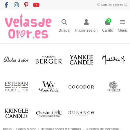
Lista de deseos (
0
)
0
Buscar
Iniciar sesión
Carrito
Menú
Inicio
Boles d'olor
Brumizadores y Brumas
Aceites de Perfume