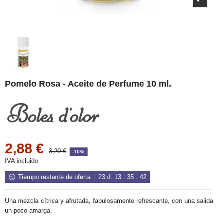
Pomelo Rosa - Aceite de Perfume 10 ml.
2,88 €
3,20 €
-10%
IVA incluido
Tiempo restante de oferta
23
d.
13
:
35
:
42
Una mezcla cítrica y afrutada, fabulosamente refrescante, con una salida
un poco amarga.