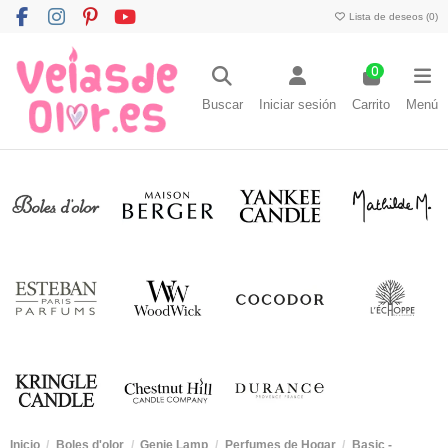
Lista de deseos (
0
)
0
Buscar
Iniciar sesión
Carrito
Menú
Inicio
Boles d'olor
Genie Lamp
Perfumes de Hogar
Basic -