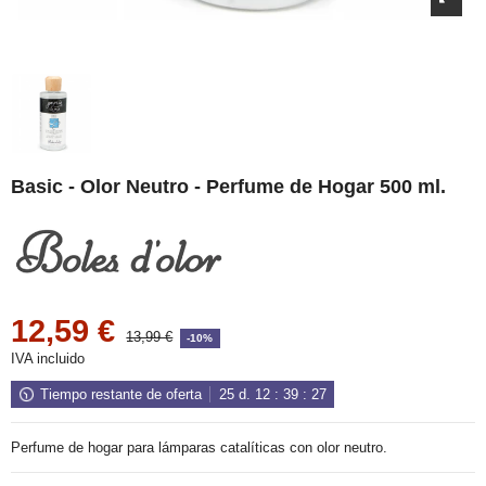
Basic - Olor Neutro - Perfume de Hogar 500 ml.
12,59 €
13,99 €
-10%
IVA incluido
Tiempo restante de oferta
25
d.
12
:
39
:
26
Perfume de hogar para lámparas catalíticas con olor neutro.