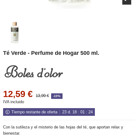
Té Verde - Perfume de Hogar 500 ml.
12,59 €
13,99 €
-10%
IVA incluido
Tiempo restante de oferta
23
d.
18
:
01
:
24
Con la sutileza y el misterio de las hojas del té, que aportan relax y
bienestar.