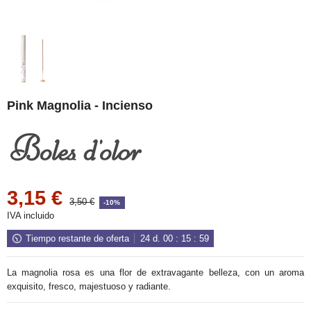
Pink Magnolia - Incienso
3,15 €
3,50 €
-10%
IVA incluido
Tiempo restante de oferta
24
d.
00
:
15
:
59
La magnolia rosa es una flor de extravagante belleza, con un aroma
exquisito, fresco, majestuoso y radiante.