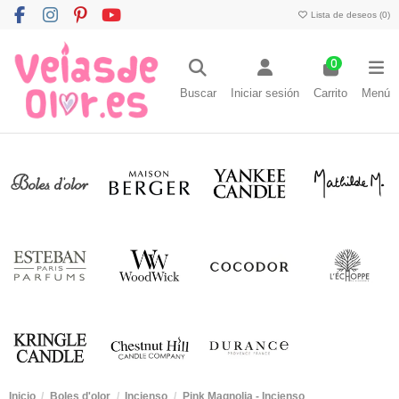
Lista de deseos (
0
)
0
Buscar
Iniciar sesión
Carrito
Menú
Inicio
Boles d'olor
Incienso
Pink Magnolia - Incienso