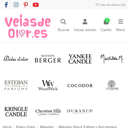
Lista de deseos (
0
)
0
Buscar
Iniciar sesión
Carrito
Menú
Inicio
Boles d'olor
Mikados
Mikados Black Edition y Recambios