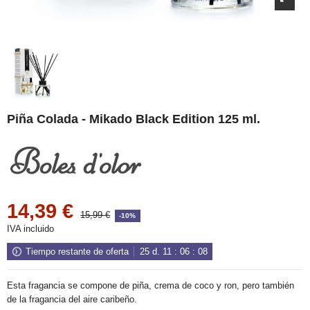
Piña Colada - Mikado Black Edition 125 ml.
14,39 €
15,99 €
-10%
IVA incluido
Tiempo restante de oferta
25
d.
11
:
06
:
08
Esta fragancia se compone de piña, crema de coco y ron, pero también
de la fragancia del aire caribeño.