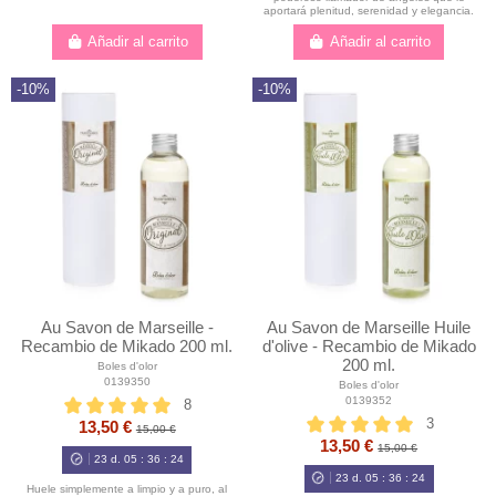
aportará plenitud, serenidad y elegancia.
Añadir al carrito
Añadir al carrito
-10%
-10%
Au Savon de Marseille -
Au Savon de Marseille Huile
Recambio de Mikado 200 ml.
d'olive - Recambio de Mikado
200 ml.
Boles d'olor
0139350
Boles d'olor
0139352
8
3
13,50 €
15,00 €
13,50 €
15,00 €
23
d.
05
:
36
:
23
23
d.
05
:
36
:
23
Huele simplemente a limpio y a puro, al