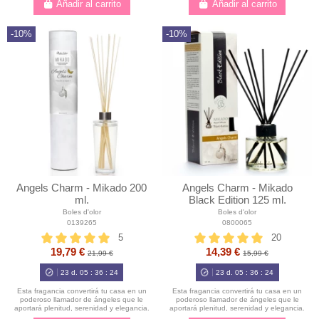
Añadir al carrito
Añadir al carrito
-10%
-10%
Angels Charm - Mikado 200
Angels Charm - Mikado
ml.
Black Edition 125 ml.
Boles d'olor
Boles d'olor
0139265
0800065
5
20
19,79 €
14,39 €
21,99 €
15,99 €
23
d.
05
:
36
:
23
23
d.
05
:
36
:
23
Esta fragancia convertirá tu casa en un
Esta fragancia convertirá tu casa en un
poderoso llamador de ángeles que le
poderoso llamador de ángeles que le
aportará plenitud, serenidad y elegancia.
aportará plenitud, serenidad y elegancia.