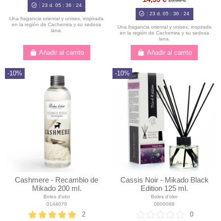
15,99 €
23
d.
05
:
36
:
23
23
d.
05
:
36
:
23
Una fragancia oriental y unisex, inspirada
en la región de Cachemira y su sedosa
Una fragancia oriental y unisex, inspirada
lana.
en la región de Cachemira y su sedosa
lana.
Añadir al carrito
Añadir al carrito
-10%
-10%
Cashmere - Recambio de
Cassis Noir - Mikado Black
Mikado 200 ml.
Edition 125 ml.
Boles d'olor
Boles d'olor
0144079
0800088
2
0