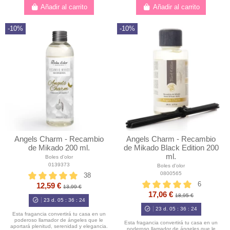
Añadir al carrito
Añadir al carrito
-10%
-10%
Angels Charm - Recambio
Angels Charm - Recambio
de Mikado 200 ml.
de Mikado Black Edition 200
ml.
Boles d'olor
0139373
Boles d'olor
0800565
38
6
12,59 €
13,99 €
17,06 €
18,95 €
23
d.
05
:
36
:
23
23
d.
05
:
36
:
23
Esta fragancia convertirá tu casa en un
poderoso llamador de ángeles que le
Esta fragancia convertirá tu casa en un
aportará plenitud, serenidad y elegancia.
poderoso llamador de ángeles que le