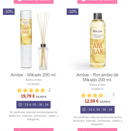
-10%
-10%
Ambar - Mikado 200 ml.
Ambar - Recambio de
Mikado 200 ml.
Boles d'olor
0139262
Boles d'olor
0139370
2
7
19,79 €
21,99 €
12,59 €
13,99 €
23
d.
05
:
36
:
23
23
d.
05
:
36
:
23
Un perfume oriental profundamente
seductor, intenso, suntuoso, cálido y
Un perfume oriental profundamente
elegante.
seductor, intenso, suntuoso, cálido y
elegante.