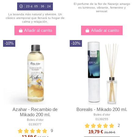
El perfume de la flor de Naranjo amargo
23
d.
05
:
36
:
23
es luminoso, vibrante, femenino y
sensual.
La lavanda más natural y silvestre. Un
clásico atemporal que llenará tu hogar de
calma y relajación.
Añadir al carrito
Añadir al carrito
-10%
-10%
Azahar - Recambio de
Borealis - Mikado 200 ml.
Mikado 200 ml.
Boles d'olor
0139255
Boles d'olor
0139377
2
9
19,79 €
21,99 €