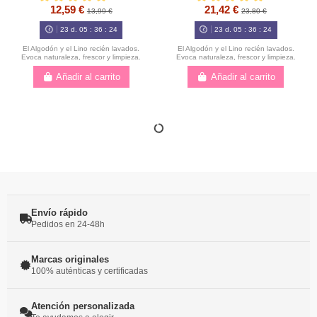
12,59 €
21,42 €
13,99 €
23,80 €
23
d.
05
:
36
:
23
23
d.
05
:
36
:
23
El Algodón y el Lino recién lavados.
El Algodón y el Lino recién lavados.
Evoca naturaleza, frescor y limpieza.
Evoca naturaleza, frescor y limpieza.
Añadir al carrito
Añadir al carrito
Envío rápido
Pedidos en 24-48h
Marcas originales
100% auténticas y certificadas
Atención personalizada