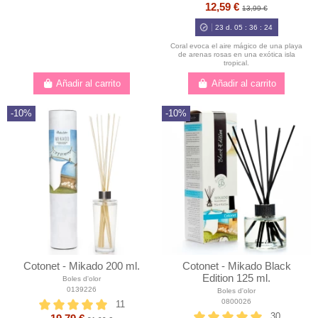
12,59 €
13,99 €
23
d.
05
:
36
:
23
Coral evoca el aire mágico de una playa
de arenas rosas en una exótica isla
tropical.
Añadir al carrito
Añadir al carrito
-10%
-10%
Cotonet - Mikado 200 ml.
Cotonet - Mikado Black
Edition 125 ml.
Boles d'olor
0139226
Boles d'olor
0800026
11
30