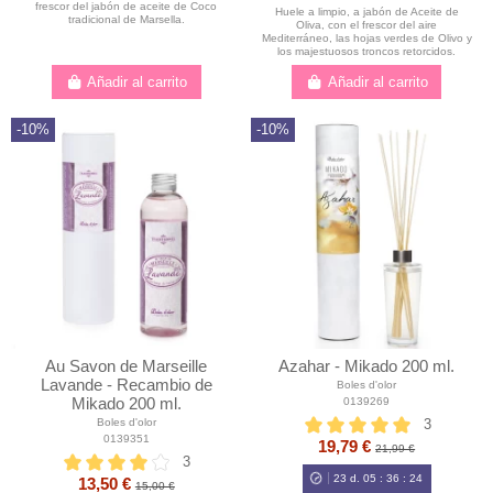
frescor del jabón de aceite de Coco
Huele a limpio, a jabón de Aceite de
tradicional de Marsella.
Oliva, con el frescor del aire
Mediterráneo, las hojas verdes de Olivo y
los majestuosos troncos retorcidos.
Añadir al carrito
Añadir al carrito
-10%
-10%
Au Savon de Marseille
Azahar - Mikado 200 ml.
Lavande - Recambio de
Boles d'olor
Mikado 200 ml.
0139269
3
Boles d'olor
0139351
19,79 €
21,99 €
3
23
d.
05
:
36
:
23
13,50 €
15,00 €