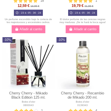
18
1
12,59 €
19,79 €
13,99 €
21,99 €
23
d.
05
:
36
:
23
23
d.
05
:
36
:
23
Un perfume escondido bajo la corteza de
El dulce perfume de las cerezas negras
los majestuosos y ancestrales cedros.
muy maduras. ¡Se te hará la boca agua!
Añadir al carrito
Añadir al carrito
-10%
-10%
Cherry Cherry - Mikado
Cherry Cherry - Recambio
Black Edition 125 ml.
de Mikado 200 ml.
Boles d'olor
Boles d'olor
0800043
0139343
1
4