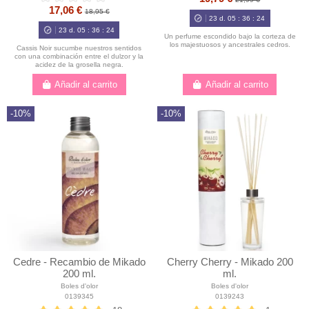
17,06 €
18,95 €
23
d.
05
:
36
:
23
23
d.
05
:
36
:
23
Un perfume escondido bajo la corteza de
los majestuosos y ancestrales cedros.
Cassis Noir sucumbe nuestros sentidos
con una combinación entre el dulzor y la
acidez de la grosella negra.
Añadir al carrito
Añadir al carrito
-10%
-10%
Cedre - Recambio de Mikado
Cherry Cherry - Mikado 200
200 ml.
ml.
Boles d'olor
Boles d'olor
0139345
0139243