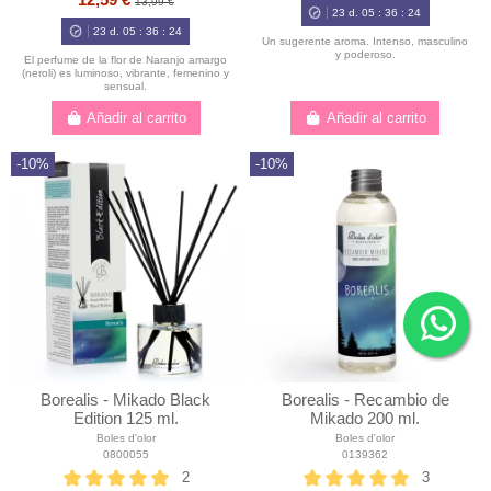
12,59 €
13,99 €
23
d.
05
:
36
:
23
23
d.
05
:
36
:
23
Un sugerente aroma. Intenso, masculino
y poderoso.
El perfume de la flor de Naranjo amargo
(neroli) es luminoso, vibrante, femenino y
sensual.
Añadir al carrito
Añadir al carrito
-10%
-10%
Borealis - Mikado Black
Borealis - Recambio de
Edition 125 ml.
Mikado 200 ml.
Boles d'olor
Boles d'olor
0800055
0139362
2
3