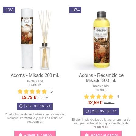
-10%
-10%
Acorns - Mikado 200 ml.
Acorns - Recambio de
Mikado 200 ml.
Boles d'olor
0139216
Boles d'olor
0139368
5
4
19,79 €
21,99 €
12,59 €
13,99 €
23
d.
05
:
36
:
23
23
d.
05
:
36
:
23
El olor limpio de las bellotas, un aroma de
siempre, entrañable y que nos llena de
El olor limpio de las bellotas, un aroma de
recuerdos.
siempre, entrañable y que nos llena de
recuerdos.
Añadir al carrito
Añadir al carrito