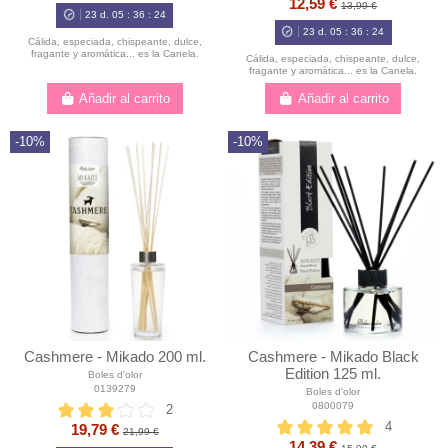
12,59 €
13,99 €
23
d.
05
:
36
:
23
23
d.
05
:
36
:
23
Cálida, especiada, chispeante, dulce,
fragante y aromática... es la Canela.
Cálida, especiada, chispeante, dulce,
fragante y aromática... es la Canela.
Añadir al carrito
Añadir al carrito
-10%
-10%
Cashmere - Mikado 200 ml.
Cashmere - Mikado Black
Edition 125 ml.
Boles d'olor
0139279
Boles d'olor
0800079
2
4
19,79 €
21,99 €
14,39 €