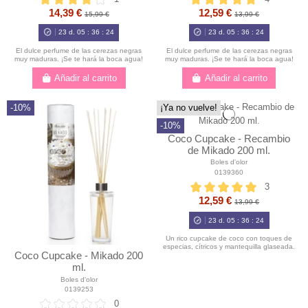
14,39 €
12,59 €
15,99 €
13,99 €
23
d.
05
:
36
:
23
23
d.
05
:
36
:
23
El dulce perfume de las cerezas negras
El dulce perfume de las cerezas negras
muy maduras. ¡Se te hará la boca agua!
muy maduras. ¡Se te hará la boca agua!
Añadir al carrito
Añadir al carrito
-10%
¡Ya no vuelve!
-10%
Coco Cupcake - Recambio
de Mikado 200 ml.
Boles d'olor
0139360
3
12,59 €
13,99 €
23
d.
05
:
36
:
23
Un rico cupcake de coco con toques de
especias, cítricos y mantequilla glaseada.
Coco Cupcake - Mikado 200
ml.
Boles d'olor
0139253
0