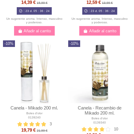
14,39 €
12,59 €
15,99 €
13,99 €
23
d.
05
:
36
:
23
23
d.
05
:
36
:
23
Un sugerente aroma. Intenso, masculino
Un sugerente aroma. Intenso, masculino
y poderoso.
y poderoso.
Añadir al carrito
Añadir al carrito
-10%
-10%
Canela - Mikado 200 ml.
Canela - Recambio de
Mikado 200 ml.
Boles d'olor
0139240
Boles d'olor
0139340
3
10
19,79 €
21,99 €