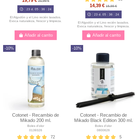
19,79 €
21,99 €
14,39 €
15,99 €
23
d.
05
:
36
:
23
23
d.
05
:
36
:
23
El Algodón y el Lino recién lavados.
Evoca naturaleza, frescor y limpieza.
El Algodón y el Lino recién lavados.
Evoca naturaleza, frescor y limpieza.
Añadir al carrito
Añadir al carrito
-10%
-10%
Cotonet - Recambio de
Cotonet - Recambio de
Mikado 200 ml.
Mikado Black Edition 300 ml.
Boles d'olor
Boles d'olor
0139326
0800626
72
5