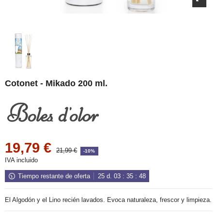
Cotonet - Mikado 200 ml.
19,79 €
21,99 €
-10%
IVA incluido
Tiempo restante de oferta
25
d.
03
:
35
:
48
El Algodón y el Lino recién lavados. Evoca naturaleza, frescor y limpieza.