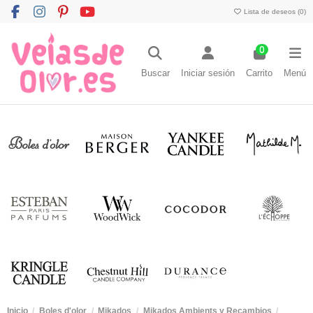
Lista de deseos (
0
)
0
Buscar
Iniciar sesión
Carrito
Menú
Inicio
Boles d'olor
Mikados
Mikados Ambients y Recambios