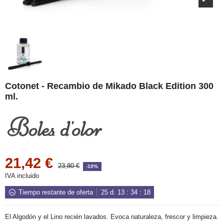
Cotonet - Recambio de Mikado Black Edition 300
ml.
21,42 €
23,80 €
-10%
IVA incluido
Tiempo restante de oferta
25
d.
13
:
34
:
18
El Algodón y el Lino recién lavados. Evoca naturaleza, frescor y limpieza.