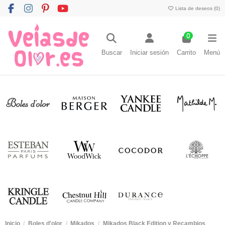
Lista de deseos (
0
)
0
Buscar
Iniciar sesión
Carrito
Menú
Inicio
Boles d'olor
Mikados
Mikados Black Edition y Recambios