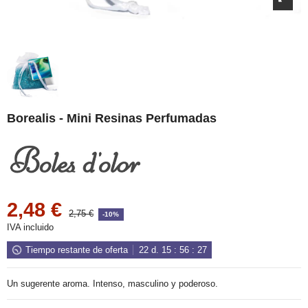
Borealis - Mini Resinas Perfumadas
2,48 €
2,75 €
-10%
IVA incluido
Tiempo restante de oferta
22
d.
15
:
56
:
27
Un sugerente aroma. Intenso, masculino y poderoso.