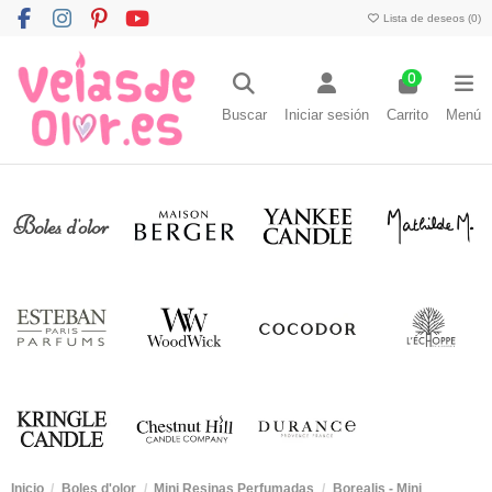
Lista de deseos (
0
)
0
Buscar
Iniciar sesión
Carrito
Menú
Inicio
Boles d'olor
Mini Resinas Perfumadas
Borealis - Mini