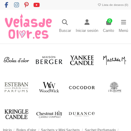
Lista de deseos (
0
)
0
Buscar
Iniciar sesión
Carrito
Menú
Inicio
Boles d'olor
Sachets y Mini Sachets
Sachet Perfumado