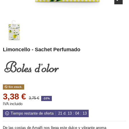
Limoncello - Sachet Perfumado
Sin stock.
3,38 €
3,75 €
-10%
IVA incluido
Tiempo restante de oferta
21
d.
13
:
04
:
13
De las costas de Amalfi nos llega este dulce y vibrante aroma