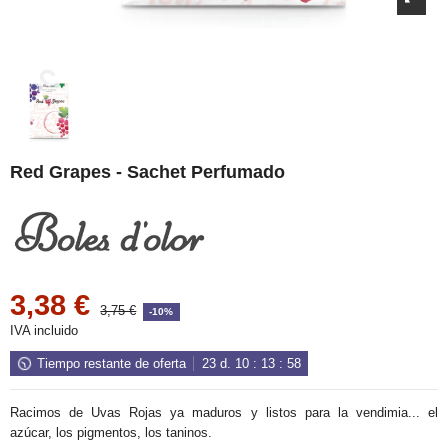
Red Grapes - Sachet Perfumado
3,38 €
3,75 €
-10%
IVA incluido
Tiempo restante de oferta
23
d.
10
:
13
:
58
Racimos de Uvas Rojas ya maduros y listos para la vendimia... el
azúcar, los pigmentos, los taninos.