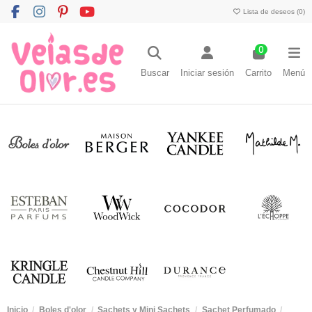
Lista de deseos (
0
)
0
Buscar
Iniciar sesión
Carrito
Menú
Inicio
Boles d'olor
Sachets y Mini Sachets
Sachet Perfumado