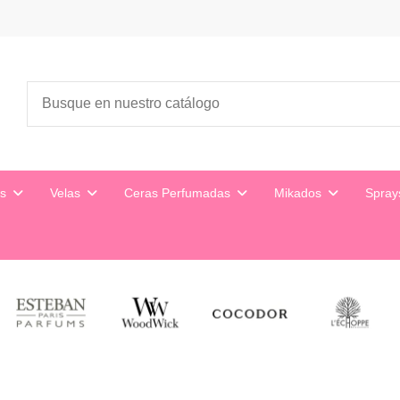
es
Velas
Ceras Perfumadas
Mikados
Spra