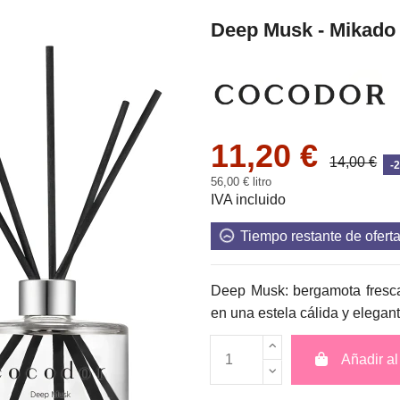
Deep Musk - Mikado 
11,20 €
14,00 €
-
56,00 € litro
IVA incluido
Tiempo restante de ofert
Deep Musk: bergamota fresca,
en una estela cálida y elegant
Añadir al 