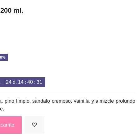
200 ml.
20%
a
24
d.
14
:
40
:
30
 pino limpio, sándalo cremoso, vainilla y almizcle profundo
e.
carrito