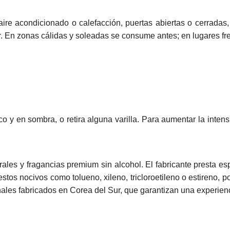
aire acondicionado o calefacción, puertas abiertas o cerrada
usor. En zonas cálidas y soleadas se consume antes; en lugares 
co y en sombra, o retira alguna varilla. Para aumentar la intens
ales y fragancias premium sin alcohol. El fabricante presta es
tos nocivos como tolueno, xileno, tricloroetileno o estireno, p
nales fabricados en Corea del Sur, que garantizan una experienc