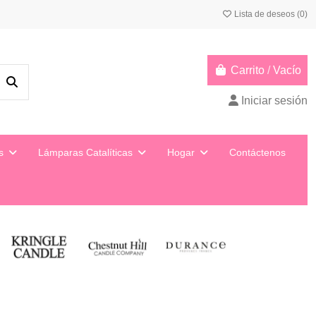
Lista de deseos (
0
)
Carrito
/
Vacío
Iniciar sesión
ys
Lámparas Catalíticas
Hogar
Contáctenos