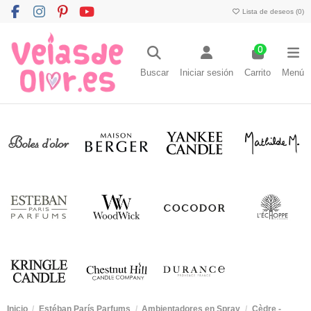
Lista de deseos (
0
)
0
Buscar
Iniciar sesión
Carrito
Menú
Inicio
Estéban París Parfums
Ambientadores en Spray
Cèdre -