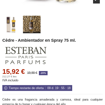
Cèdre - Ambientador en Spray 75 ml.
15,92 €
19,90 €
-20%
212,27 € litro
IVA incluido
Tiempo restante de oferta
09
d.
19
:
55
:
17
Cèdre es una fragancia amaderada y carnosa, ideal para cualquier
estancia de tu hogar y cualquier época del año.