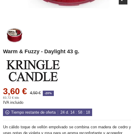
Warm & Fuzzy - Daylight 43 g.
3,60 €
4,50 €
-20%
83,72 € kilo
IVA incluido
Tiempo restante de oferta
24
d.
14
:
58
:
18
Un cálido toque de vellón empolvado se combina con madera de cedro y
unas notas de violeta y rosa para un aroma reconfortante y acogedor.