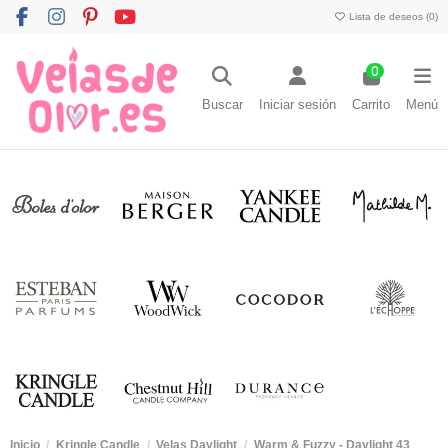
Lista de deseos (
0
)
0
Buscar
Iniciar sesión
Carrito
Menú
Inicio
Kringle Candle
Velas Daylight
Warm & Fuzzy - Daylight 43