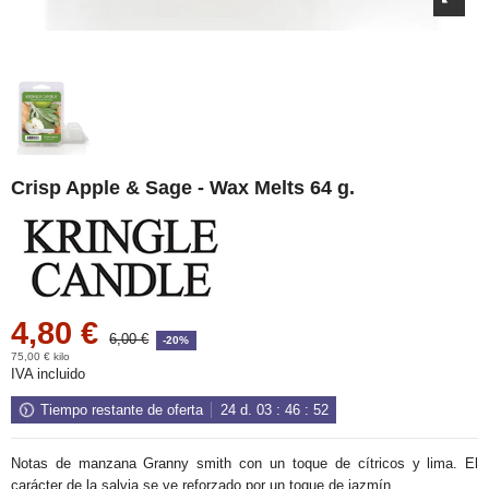
Crisp Apple & Sage - Wax Melts 64 g.
4,80 €
6,00 €
-20%
75,00 € kilo
IVA incluido
Tiempo restante de oferta
24
d.
03
:
46
:
52
Notas de manzana Granny smith con un toque de cítricos y lima. El
carácter de la salvia se ve reforzado por un toque de jazmín.