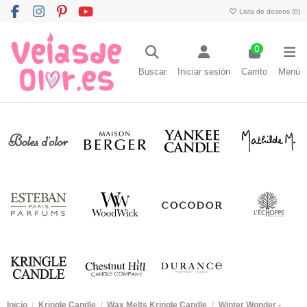
Lista de deseos (
0
)
0
Buscar
Iniciar sesión
Carrito
Menú
Inicio
Kringle Candle
Wax Melts Kringle Candle
Winter Wonder -