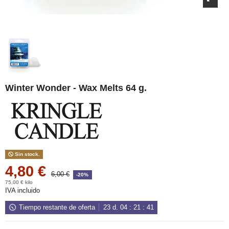
Winter Wonder - Wax Melts 64 g.
Sin stock.
4,80 €
6,00 €
-20%
75,00 € kilo
IVA incluido
Tiempo restante de oferta
23
d.
04
:
21
:
41