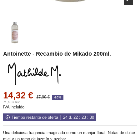
Antoinette - Recambio de Mikado 200ml.
14,32 €
17,90 €
-20%
71,60 € litro
IVA incluido
Tiempo restante de oferta
24
d.
22
:
23
:
30
Una deliciosa fragancia imaginada como un manjar floral. Notas de dulce
miel y un ramo de jazmín y azahar.