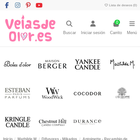
Lista de deseos (
0
)
0
Buscar
Iniciar sesión
Carrito
Menú
Inicio
Mathilde M
Difusores - Mikados
Antoinette - Recambio de