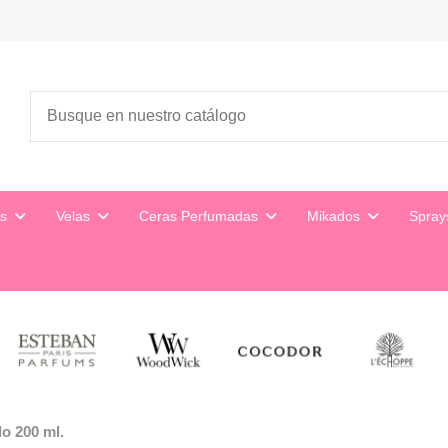
es
Velas
Ceras Perfumadas
Mikados
Spra
o 200 ml.