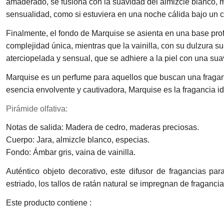
amaderado, se fusiona con la suavidad del almizcle blanco, m
sensualidad, como si estuviera en una noche cálida bajo un c
Finalmente, el fondo de Marquise se asienta en una base profu
complejidad única, mientras que la vainilla, con su dulzura s
aterciopelada y sensual, que se adhiere a la piel con una su
Marquise es un perfume para aquellos que buscan una fraganc
esencia envolvente y cautivadora, Marquise es la fragancia ide
Pirámide olfativa:
Notas de salida: Madera de cedro, maderas preciosas.
Cuerpo: Jara, almizcle blanco, especias.
Fondo: Ámbar gris, vaina de vainilla.
Auténtico objeto decorativo, este difusor de fragancias p
estriado, los tallos de ratán natural se impregnan de fraganc
Este producto contiene :