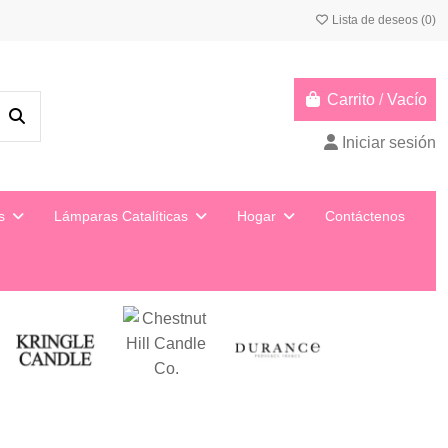
Lista de deseos (
0
)
Carrito
/
Vacío
Iniciar sesión
ys
Lámparas Catalíticas
Hogar
Contáctenos