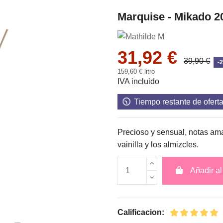
Marquise - Mikado 2
31,92 €
39,90 €
-
159,60 € litro
IVA incluido
Tiempo restante de ofert
Precioso y sensual, notas am
vainilla y los almizcles.
Añadir al 
Calificacion: