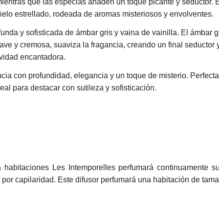
ientras que las especias añaden un toque picante y seductor. 
ielo estrellado, rodeada de aromas misteriosos y envolventes.
nda y sofisticada de ámbar gris y vaina de vainilla. El ámbar gr
uave y cremosa, suaviza la fragancia, creando un final seductor
avidad encantadora.
ia con profundidad, elegancia y un toque de misterio. Perfect
al para destacar con sutileza y sofisticación.
ara habitaciones Les Intemporelles perfumará continuamente s
ia por capilaridad. Este difusor perfumará una habitación de t