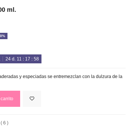
00 ml.
20%
a
24
d.
11
:
17
:
57
aderadas y especiadas se entremezclan con la dulzura de la
carrito
( 6 )