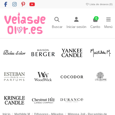
Lista de deseos (
0
)
0
Buscar
Iniciar sesión
Carrito
Menú
Inicio
Mathilde M
Difusores - Mikados
Mimosa Joli - Recambio de