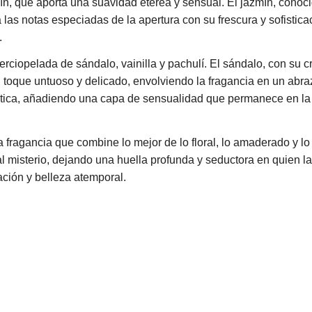
zmín, que aporta una suavidad etérea y sensual. El jazmín, cono
a las notas especiadas de la apertura con su frescura y sofisti
.
aterciopelada de sándalo, vainilla y pachulí. El sándalo, con s
n toque untuoso y delicado, envolviendo la fragancia en un abraz
ica, añadiendo una capa de sensualidad que permanece en la pi
fragancia que combine lo mejor de lo floral, lo amaderado y lo 
 al misterio, dejando una huella profunda y seductora en quien l
ación y belleza atemporal.