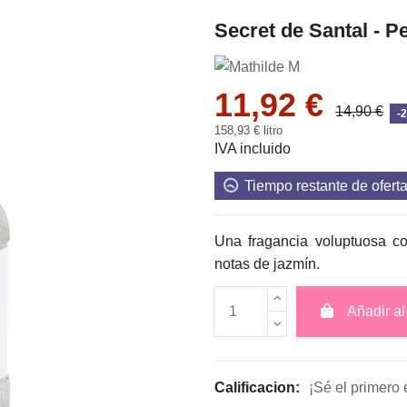
Secret de Santal - P
11,92 €
14,90 €
-
158,93 € litro
IVA incluido
Tiempo restante de ofert
Una fragancia voluptuosa c
notas de jazmín.
Añadir al 
Calificacion:
¡Sé el primero 