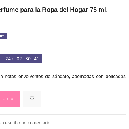
erfume para la Ropa del Hogar 75 ml.
20%
a
24
d.
02
:
30
:
41
on notas envolventes de sándalo, adornadas con delicadas
carrito
en escribir un comentario!