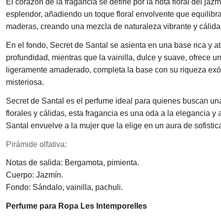
El corazón de la fragancia se define por la nota floral del ja
esplendor, añadiendo un toque floral envolvente que equilibr
maderas, creando una mezcla de naturaleza vibrante y cálida
En el fondo, Secret de Santal se asienta en una base rica y 
profundidad, mientras que la vainilla, dulce y suave, ofrece u
ligeramente amaderado, completa la base con su riqueza exót
misteriosa.
Secret de Santal es el perfume ideal para quienes buscan una 
florales y cálidas, esta fragancia es una oda a la elegancia y
Santal envuelve a la mujer que la elige en un aura de sofistic
Pirámide olfativa:
Notas de salida: Bergamota, pimienta.
Cuerpo: Jazmín.
Fondo: Sándalo, vainilla, pachuli.
Perfume para Ropa Les Intemporelles