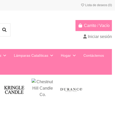
Lista de deseos (
0
)
Carrito
/
Vacío
Iniciar sesión
ys
Lámparas Catalíticas
Hogar
Contáctenos