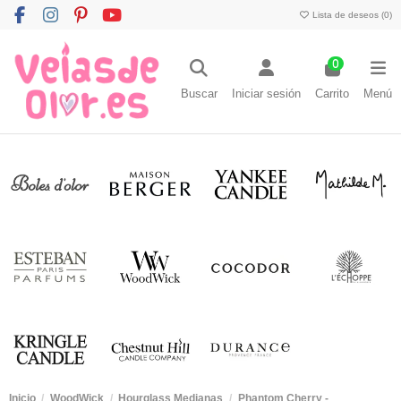
Lista de deseos (
0
)
0
Buscar
Iniciar sesión
Carrito
Menú
Inicio
WoodWick
Hourglass Medianas
Phantom Cherry -