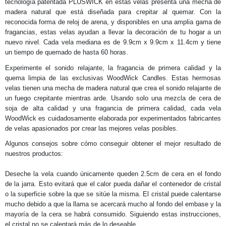
tecnología patentada PLUSWICK en estas velas presenta una mecha de
madera natural que está diseñada para crepitar al quemar. Con la
reconocida forma de reloj de arena, y disponibles en una amplia gama de
fragancias, estas velas ayudan a llevar la decoración de tu hogar a un
nuevo nivel. Cada vela mediana es de 9.9cm x 9.9cm x 11.4cm y tiene
un tiempo de quemado de hasta 60 horas.
Experimente el sonido relajante, la fragancia de primera calidad y la
quema limpia de las exclusivas WoodWick Candles. Estas hermosas
velas tienen una mecha de madera natural que crea el sonido relajante de
un fuego crepitante mientras arde. Usando solo una mezcla de cera de
soja de alta calidad y una fragancia de primera calidad, cada vela
WoodWick es cuidadosamente elaborada por experimentados fabricantes
de velas apasionados por crear las mejores velas posibles.
Algunos consejos sobre cómo conseguir obtener el mejor resultado de
nuestros productos:
Deseche la vela cuando únicamente queden 2.5cm de cera en el fondo
de la jarra. Esto evitará que el calor pueda dañar el contenedor de cristal
o la superficie sobre la que se sitúe la misma. El cristal puede calentarse
mucho debido a que la llama se acercará mucho al fondo del embase y la
mayoría de la cera se habrá consumido. Siguiendo estas instrucciones,
el cristal no se calentará más de lo deseable.