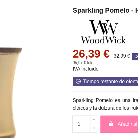
Sparkling Pomelo - 
26,39 €
32,99 €
-
95,97 € kilo
IVA incluido
Tiempo restante de ofert
Sparkling Pomelo es una fra
cítricos y la dulzura de los fru
Añadir al 