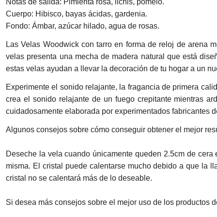
Notas de salida: Pimienta rosa, lichis, pomelo.
Cuerpo: Hibisco, bayas ácidas, gardenia.
Fondo: Ámbar, azúcar hilado, agua de rosas.
Las Velas Woodwick con tarro en forma de reloj de arena
velas presenta una mecha de madera natural que está diseña
estas velas ayudan a llevar la decoración de tu hogar a un 
Experimente el sonido relajante, la fragancia de primera c
crea el sonido relajante de un fuego crepitante mientras 
cuidadosamente elaborada por experimentados fabricantes de
Algunos consejos sobre cómo conseguir obtener el mejor resu
Deseche la vela cuando únicamente queden 2.5cm de cera en el
misma. El cristal puede calentarse mucho debido a que la l
cristal no se calentará más de lo deseable.
Si desea más consejos sobre el mejor uso de los productos