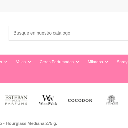
es
Velas
Ceras Perfumadas
Mikados
Spra
o - Hourglass Mediana 275 g.