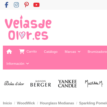
Carrito
Catálogo
Marcas
Brumizador
Información
Inicio
WoodWick
Hourglass Medianas
Sparkling Pomel