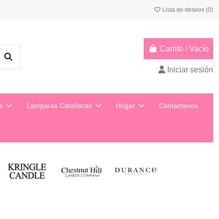
Lista de deseos (
0
)
Carrito
/
Vacío
Iniciar sesión
ys
Lámparas Catalíticas
Hogar
Contáctenos