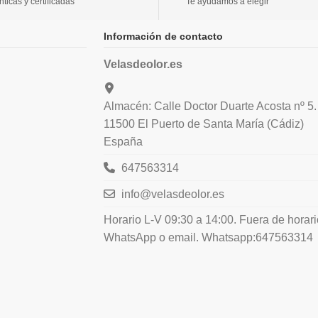
icas y certificadas
Te ayudamos a elegir
Información de contacto
Velasdeolor.es
Almacén: Calle Doctor Duarte Acosta nº 5.
11500 El Puerto de Santa María (Cádiz)
España
647563314
info@velasdeolor.es
Horario L-V 09:30 a 14:00. Fuera de horar
WhatsApp o email. Whatsapp:647563314