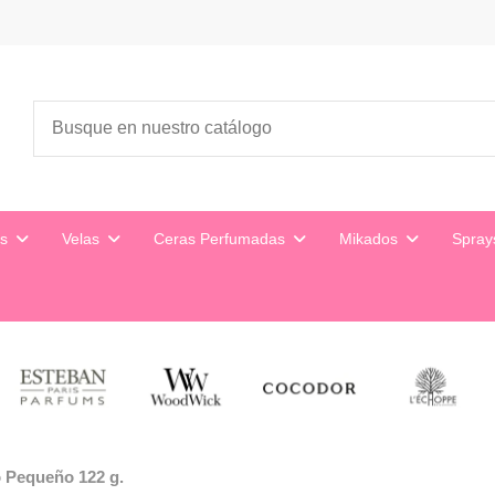
es
Velas
Ceras Perfumadas
Mikados
Spra
o Pequeño 122 g.