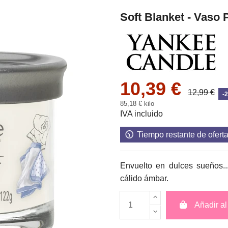
Soft Blanket - Vaso 
10,39 €
12,99 €
-
85,18 € kilo
IVA incluido
Tiempo restante de ofert
Envuelto en dulces sueños...
cálido ámbar.
Añadir al 