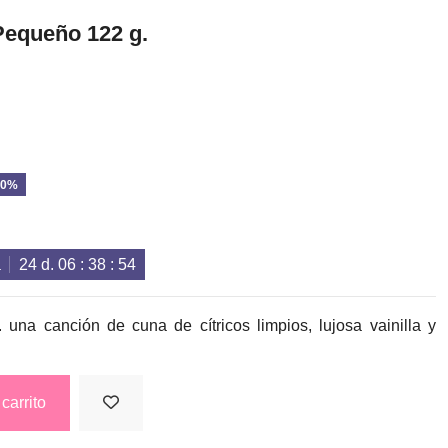
Pequeño 122 g.
20%
a
24
d.
06
:
38
:
54
 una canción de cuna de cítricos limpios, lujosa vainilla y
carrito