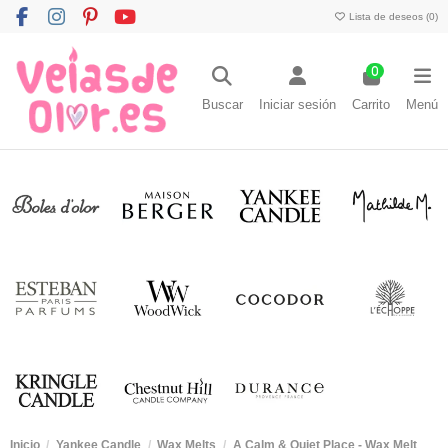
Lista de deseos (
0
)
0
Buscar
Iniciar sesión
Carrito
Menú
Inicio
Yankee Candle
Wax Melts
A Calm & Quiet Place - Wax Melt