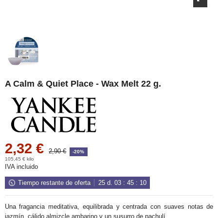
A Calm & Quiet Place - Wax Melt 22 g.
2,32 €
2,90 €
-20%
105,45 € kilo
IVA incluido
Tiempo restante de oferta
25
d.
03
:
45
:
09
Una fragancia meditativa, equilibrada y centrada con suaves notas de
jazmín, cálido almizcle ambarino y un susurro de pachulí.