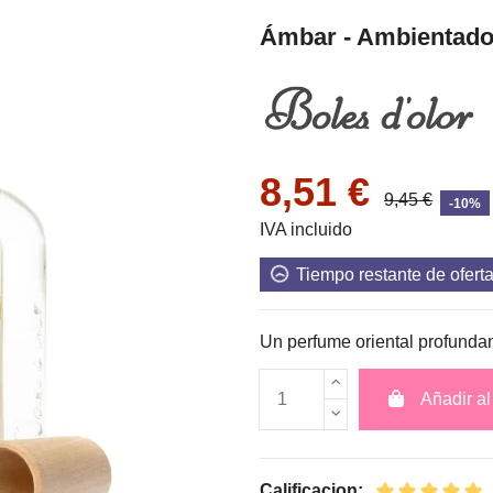
Ámbar - Ambientador
8,51 €
9,45 €
-10%
IVA incluido
Tiempo restante de ofert
Un perfume oriental profundam
Añadir al 
Calificacion: