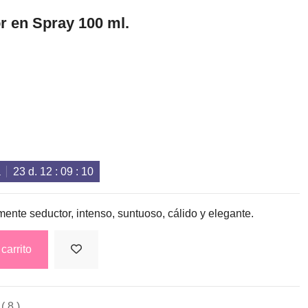
 en Spray 100 ml.
a
23
d.
12
:
09
:
09
ente seductor, intenso, suntuoso, cálido y elegante.
carrito
( 8 )