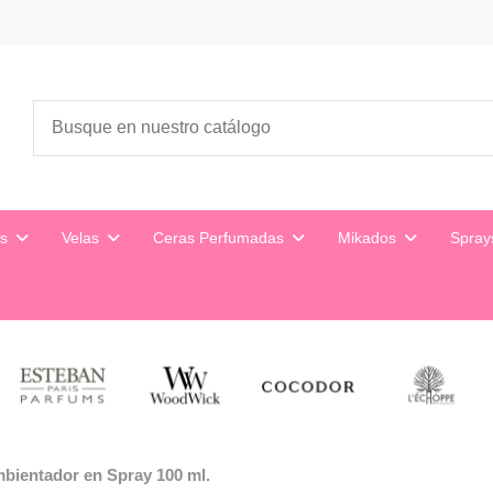
es
Velas
Ceras Perfumadas
Mikados
Spra
bientador en Spray 100 ml.