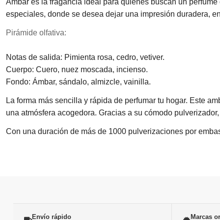
Ámbar es la fragancia ideal para quienes buscan un perfume 
especiales, donde se desea dejar una impresión duradera, env
Pirámide olfativa:
Notas de salida: Pimienta rosa, cedro, vetiver.
Cuerpo: Cuero, nuez moscada, incienso.
Fondo: Ámbar, sándalo, almizcle, vainilla.
La forma más sencilla y rápida de perfumar tu hogar. Este amb
una atmósfera acogedora. Gracias a su cómodo pulverizador, e
Con una duración de más de 1000 pulverizaciones por embase, e
Envío rápido
Marcas or