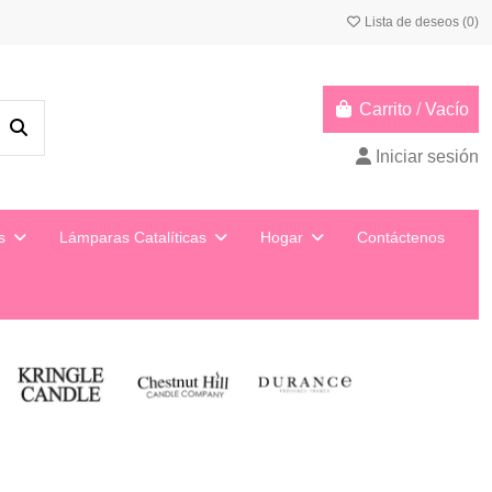
Lista de deseos (
0
)
Carrito
/
Vacío
Iniciar sesión
ys
Lámparas Catalíticas
Hogar
Contáctenos