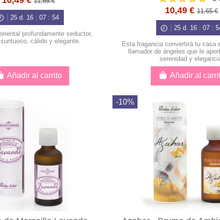
10,49 €
11,65 €
10,49 €
11,65 €
25
d.
16
:
07
:
53
25
d.
16
:
07
:
5
oriental profundamente seductor,
 suntuoso, cálido y elegante.
Esta fragancia convertirá tu casa
llamador de ángeles que le aport
serenidad y eleganci
Añadir al carrito
Añadir al carri
-10%