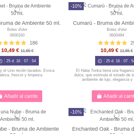
-10%
Bruma de Ambiente 50 ml.
Cumarú - Bruma de Ambie
Boles d'olor
Boles d'olor
0600160
0600484
186
2
10,49 €
10,49 €
11,65 €
11,65 €
25
d.
16
:
07
:
53
25
d.
16
:
07
:
5
y el Lino recién lavados. Evoca
El Haba Tonka tiena una fraganci
aleza, frescor y limpieza.
dulce, que estimula el estado de 
ambiente de lujo, elegancia y
Añadir al carrito
Añadir al carri
-10%
be - Bruma de Ambiente
Enchanted Oak - Bruma 