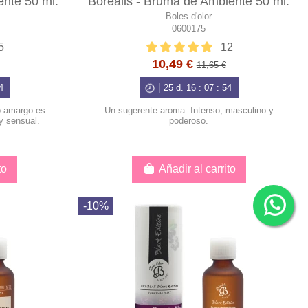
nte 50 ml.
Borealis - Bruma de Ambiente 50 ml.
Boles d'olor
0600175
5
12
10,49 €
11,65 €
3
25
d.
16
:
07
:
53
jo amargo es
Un sugerente aroma. Intenso, masculino y
y sensual.
poderoso.
to
Añadir al carrito
-10%