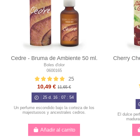
Cedre - Bruma de Ambiente 50 ml.
Cherry Ch
Boles d'olor
0600165
25
10,49 €
11,65 €
25
d.
16
:
07
:
53
Un perfume escondido bajo la corteza de los
majestuosos y ancestrales cedros.
El dulce pe
maduras
Añadir al carrito