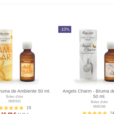
-10%
ruma de Ambiente 50 ml.
Angels Charm - Bruma d
50 ml.
Boles d'olor
0600191
Boles d'olor
0600196
19
1