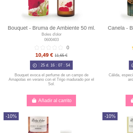
Bouquet - Bruma de Ambiente 50 ml.
Canela - 
Boles d'olor
0600403
0
10,49 €
11,65 €
25
d.
16
:
07
:
53
Bouquet evoca el perfume de un campo de
Cálida, especi
Amapolas en verano con el Trigo madurado por el
ar
Sol.
Añadir al carrito
-10%
-10%