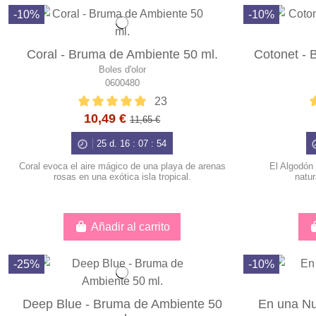
-10%
-10%
Coral - Bruma de Ambiente 50 ml.
Cotonet - 
Boles d'olor
0600480
23
10,49 €
11,65 €
25
d.
16
:
07
:
53
Coral evoca el aire mágico de una playa de arenas
El Algodón 
rosas en una exótica isla tropical.
natur
Añadir al carrito
-25%
-10%
Deep Blue - Bruma de Ambiente 50
En una Nu