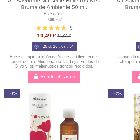
Au Savon de Marseille Huile d'Olive -
Au Savon
Bruma de Ambiente 50 ml.
Bruma
Boles d'olor
0090267
5
10,49 €
11,65 €
25
d.
16
:
07
:
53
Huele a limpio, a jabón de Aceite de Oliva, con el
La lavanda má
frescor del aire Mediterráneo, las hojas verdes de
atemporal 
Olivo y los majestuosos troncos retorcidos.
Añadir al carrito
-10%
-10%