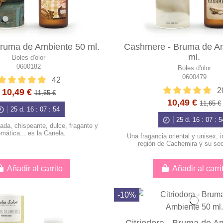
Bruma de Ambiente 50 ml.
Cashmere - Bruma de A
ml.
Boles d'olor
0600182
Boles d'olor
0600479
42
2
10,49 €
11,65 €
10,49 €
11,65 €
25
d.
16
:
07
:
53
25
d.
16
:
07
:
5
ada, chispeante, dulce, fragante y
omática... es la Canela.
Una fragancia oriental y unisex, i
región de Cachemira y su se
Añadir al carrito
Añadir al carri
-10%