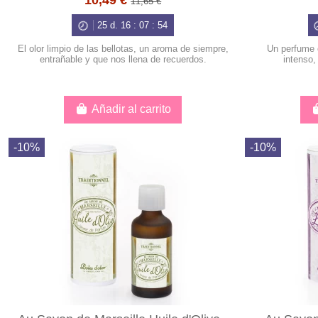
10,49 €
11,65 €
25
d.
16
:
07
:
53
El olor limpio de las bellotas, un aroma de siempre,
Un perfume 
entrañable y que nos llena de recuerdos.
intenso,
Añadir al carrito
-10%
-10%