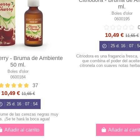
Citriodora - Bruma de A
ml.
Boles d'olor
0600195
10,49 €
11,65 €
25
d.
16
:
07
:
5
Citriodora es una fragancia fresca, 
erry - Bruma de Ambiente
que combina el poder del aceite
50 ml.
citronela con suaves notas herbal
Boles d'olor
0600184
37
10,49 €
11,65 €
25
d.
16
:
07
:
53
rfume de las cerezas negras muy
. ¡Se te hará la boca agua!
Añadir al carrito
Añadir al carri