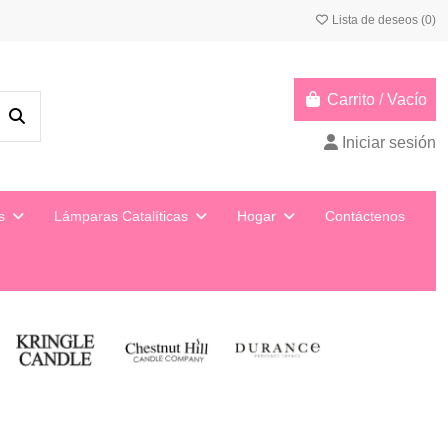
Lista de deseos (
0
)
Carrito
/
Vacío
Iniciar sesión
ys
Lámparas Catalíticas
Hogar
Contáctenos