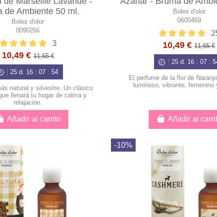
 de Marseille Lavande -
Azahar - Bruma de Ambie
 de Ambiente 50 ml.
Boles d'olor
0600469
Boles d'olor
0090266
2
3
10,49 €
11,65 €
10,49 €
11,65 €
25
d.
16
:
07
:
5
25
d.
16
:
07
:
53
El perfume de la flor de Naran
luminoso, vibrante, femenino 
s natural y silvestre. Un clásico
que llenará tu hogar de calma y
relajación.
Añadir al carrito
Añadir al carri
-10%