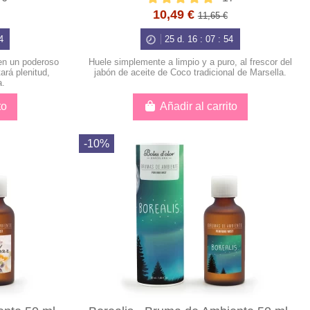
10,49 €
11,65 €
3
25
d.
16
:
07
:
53
 en un poderoso
Huele simplemente a limpio y a puro, al frescor del
ará plenitud,
jabón de aceite de Coco tradicional de Marsella.
a.
to
Añadir al carrito
-10%