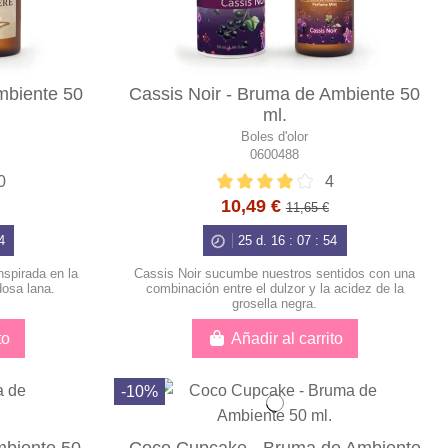
mbiente 50
Cassis Noir - Bruma de Ambiente 50
ml.
Boles d'olor
0600488
0
4
10,49 €
11,65 €
3
25
d.
16
:
07
:
53
nspirada en la
Cassis Noir sucumbe nuestros sentidos con una
dosa lana.
combinación entre el dulzor y la acidez de la
grosella negra.
to
Añadir al carrito
-10%