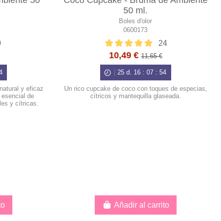
mbiente 50
Coco Cupcake - Bruma de Ambiente
50 ml.
Boles d'olor
0600173
0
24
10,49 €
11,65 €
3
25
d.
16
:
07
:
53
natural y eficaz
Un rico cupcake de coco con toques de especias,
 esencial de
cítricos y mantequilla glaseada.
es y cítricas.
to
Añadir al carrito