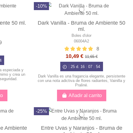
-10%
nte 50 ml.
Dark Vanilla - Bruma de Ambiente 50
ml.
Boles d'olor
06004A2
9
8
10,49 €
11,65 €
3
25
d.
16
:
07
:
53
a especiada y
ánimo y crea un
Dark Vanilla es una fragancia elegante, persistente
 seguridad.
con una nota adictiva de flores radiantes, Vainilla y
Praliné.
to
Añadir al carrito
-25%
de Ambiente
Entre Uvas y Naranjos - Bruma de