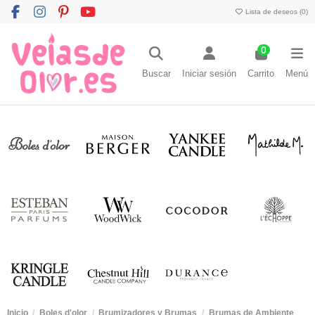
Lista de deseos (
0
)
0
Buscar
Iniciar sesión
Carrito
Menú
Inicio
Boles d'olor
Brumizadores y Brumas
Brumas de Ambiente