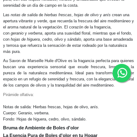
serenidad de un día de campo en la costa.
Las
notas de salida
de
hierbas frescas
,
hojas de olivo
y
anís
crean una
apertura vibrante y verde, que recuerda la frescura del aire mediterráneo y
el aroma natural de la vegetación. El corazón de la fragancia,
con
geranio
y
verbena
, aporta una suavidad floral, mientras que el fondo,
con
hojas de higuera
,
cedro
,
olivo
y
sándalo
, aporta una base amaderada
y terrosa que refuerza la sensación de estar rodeado por la naturaleza
más pura.
Au Savon de Marseille Huile d'Olive es la fragancia perfecta para quienes
buscan una experiencia sensorial que exude frescura, limpieza y la
pureza de la naturaleza mediterránea. Ideal para transformar cualquier
espacio en un refugio de serenidad y frescura, con la elegancia atemporal
de los campos de olivos y la tranquilidad del aire mediterráneo.
Pirámide olfativa:
Notas de salida: Hierbas frescas, hojas de olivo, anís.
Cuerpo: Geranio, verbena.
Fondo: Hojas de higuera, cedro, olivo, sándalo.
Bruma de Ambiente de Boles d'olor
La Esencia Pura de Boles d'olor en tu Hogar