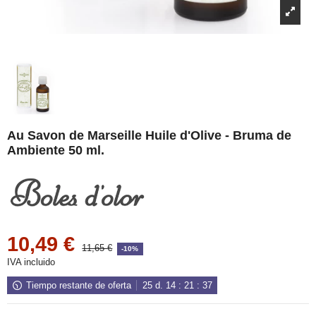
Au Savon de Marseille Huile d'Olive - Bruma de
Ambiente 50 ml.
10,49 €
11,65 €
-10%
IVA incluido
Tiempo restante de oferta
25
d.
14
:
21
:
37