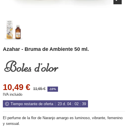
Azahar - Bruma de Ambiente 50 ml.
10,49 €
11,65 €
-10%
IVA incluido
Tiempo restante de oferta
23
d.
04
:
02
:
38
El perfume de la flor de Naranjo amargo es luminoso, vibrante, femenino
y sensual.