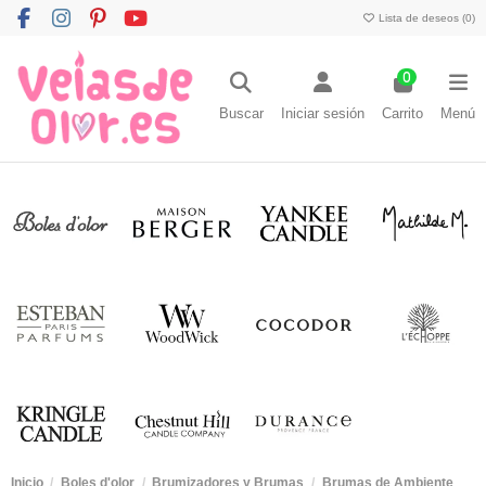
Lista de deseos (
0
)
0
Buscar
Iniciar sesión
Carrito
Menú
Inicio
Boles d'olor
Brumizadores y Brumas
Brumas de Ambiente