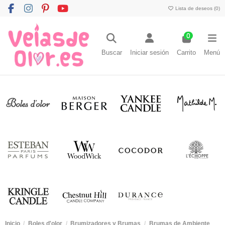
Lista de deseos (
0
)
0
Buscar
Iniciar sesión
Carrito
Menú
Inicio
Boles d'olor
Brumizadores y Brumas
Brumas de Ambiente