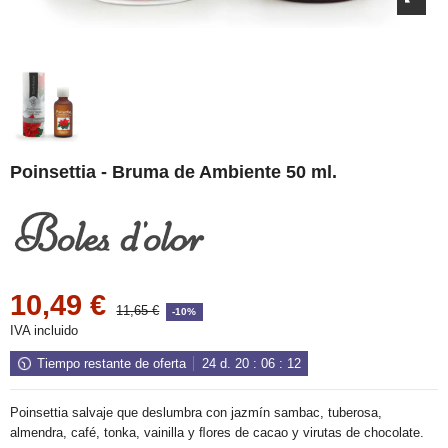
Poinsettia - Bruma de Ambiente 50 ml.
10,49 €
11,65 €
-10%
IVA incluido
Tiempo restante de oferta
24
d.
20
:
06
:
12
Poinsettia salvaje que deslumbra con jazmín sambac, tuberosa,
almendra, café, tonka, vainilla y ﬂores de cacao y virutas de chocolate.