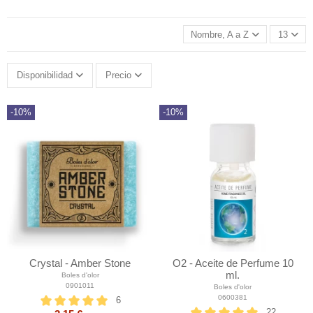
Nombre, A a Z
13
Disponibilidad
Precio
-10%
-10%
Crystal - Amber Stone
O2 - Aceite de Perfume 10
ml.
Boles d'olor
0901011
Boles d'olor
0600381
6
22