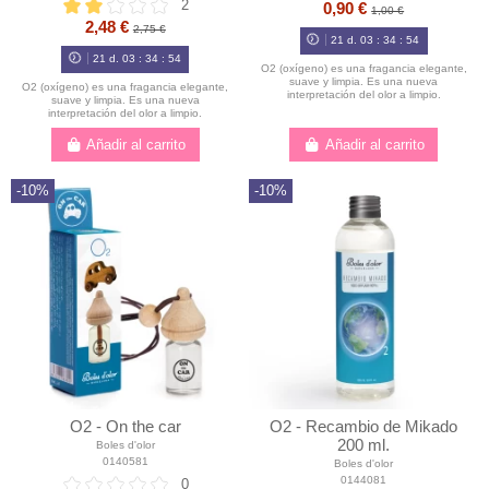
2
0,90 €
1,00 €
2,48 €
2,75 €
21
d.
03
:
34
:
54
21
d.
03
:
34
:
54
O2 (oxígeno) es una fragancia elegante,
suave y limpia. Es una nueva
O2 (oxígeno) es una fragancia elegante,
interpretación del olor a limpio.
suave y limpia. Es una nueva
interpretación del olor a limpio.
Añadir al carrito
Añadir al carrito
-10%
-10%
O2 - On the car
O2 - Recambio de Mikado
200 ml.
Boles d'olor
0140581
Boles d'olor
0144081
0