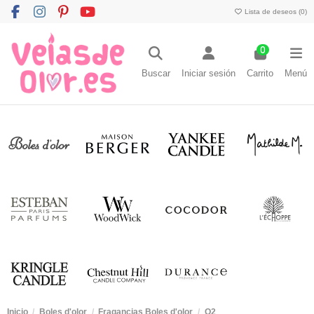
Lista de deseos (
0
)
0
Buscar
Iniciar sesión
Carrito
Menú
Inicio
Boles d'olor
Fragancias Boles d'olor
O2