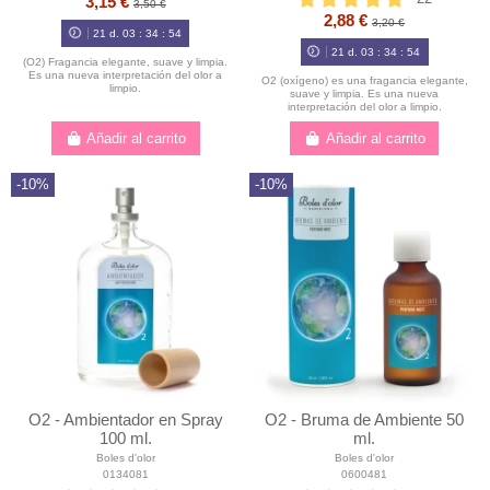
3,15 €
3,50 €
2,88 €
3,20 €
21
d.
03
:
34
:
54
21
d.
03
:
34
:
54
(O2) Fragancia elegante, suave y limpia.
Es una nueva interpretación del olor a
O2 (oxígeno) es una fragancia elegante,
limpio.
suave y limpia. Es una nueva
interpretación del olor a limpio.
Añadir al carrito
Añadir al carrito
-10%
-10%
O2 - Ambientador en Spray
O2 - Bruma de Ambiente 50
100 ml.
ml.
Boles d'olor
Boles d'olor
0134081
0600481