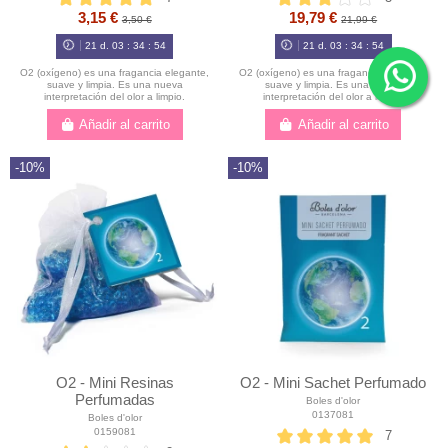
3,15 €
19,79 €
3,50 €
21,99 €
21
d.
03
:
34
:
54
21
d.
03
:
34
:
54
O2 (oxígeno) es una fragancia elegante,
O2 (oxígeno) es una fragancia elegante,
suave y limpia. Es una nueva
suave y limpia. Es una nueva
interpretación del olor a limpio.
interpretación del olor a limpio.
Añadir al carrito
Añadir al carrito
-10%
-10%
O2 - Mini Resinas
O2 - Mini Sachet Perfumado
Perfumadas
Boles d'olor
0137081
Boles d'olor
0159081
7