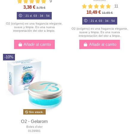
9
11
3,38 €
3,75 €
10,49 €
11,65 €
21
d.
03
:
34
:
54
21
d.
03
:
34
:
54
O2 (oxígeno) es una fragancia elegante,
suave y limpia. Es una nueva
O2 (oxígeno) es una fragancia elegante,
interpretación del olor a limpio.
suave y limpia. Es una nueva
interpretación del olor a limpio.
Añadir al carrito
Añadir al carrito
-10%
Sin stock.
O2 - Gelarom
Boles d'olor
0139981