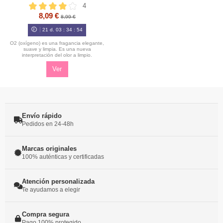
4
8,09 €
8,99 €
21
d.
03
:
34
:
54
O2 (oxígeno) es una fragancia elegante,
suave y limpia. Es una nueva
interpretación del olor a limpio.
Ver
Envío rápido
Pedidos en 24-48h
Marcas originales
100% auténticas y certificadas
Atención personalizada
Te ayudamos a elegir
Compra segura
Pago 100% protegido