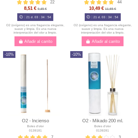
22
44
8,51 €
10,49 €
9,45 €
11,65 €
21
d.
03
:
34
:
54
21
d.
03
:
34
:
54
O2 (oxígeno) es una fragancia elegante,
O2 (oxígeno) es una fragancia elegante,
suave y limpia. Es una nueva
suave y limpia. Es una nueva
interpretación del olor a limpio.
interpretación del olor a limpio.
Añadir al carrito
Añadir al carrito
-10%
-10%
O2 - Incienso
O2 - Mikado 200 ml.
Boles d'olor
Boles d'olor
0139181
0139281
7
3