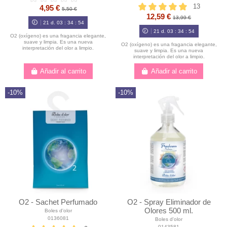
13
4,95 €
5,50 €
12,59 €
13,99 €
21
d.
03
:
34
:
54
21
d.
03
:
34
:
54
O2 (oxígeno) es una fragancia elegante,
suave y limpia. Es una nueva
O2 (oxígeno) es una fragancia elegante,
interpretación del olor a limpio.
suave y limpia. Es una nueva
interpretación del olor a limpio.
Añadir al carrito
Añadir al carrito
-10%
-10%
O2 - Sachet Perfumado
O2 - Spray Eliminador de
Olores 500 ml.
Boles d'olor
0136081
Boles d'olor
0143581