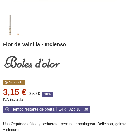
Flor de Vainilla - Incienso
Sin stock.
3,15 €
3,50 €
-10%
IVA incluido
Tiempo restante de oferta
24
d.
02
:
10
:
38
Una Orquídea cálida y seductora, pero no empalagosa. Deliciosa, golosa
y elegante.