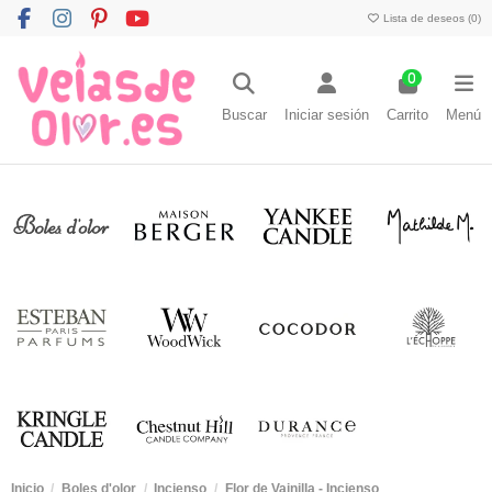
Lista de deseos (
0
)
0
Buscar
Iniciar sesión
Carrito
Menú
Inicio
Boles d'olor
Incienso
Flor de Vainilla - Incienso