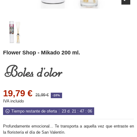
Flower Shop - Mikado 200 ml.
19,79 €
21,99 €
-10%
IVA incluido
Tiempo restante de oferta
23
d.
21
:
47
:
05
Profundamente emocional... Te transporta a aquella vez que entraste en
la floristería el día de San Valentín.