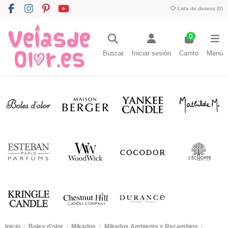
Lista de deseos (
0
)
0
Buscar
Iniciar sesión
Carrito
Menú
Inicio
Boles d'olor
Mikados
Mikados Ambients y Recambios