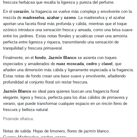
frescura herbácea que resalta la ligereza y pureza del perfume.
En el
corazón
, la fragancia se vuelve más compleja y envolvente con la
mezcla de
madreselva
,
azahar
y
ozono
. La madreselva y el azahar
aportan una faceta floral más profunda y cálida, mientras que el toque
ozónico introduce una sensación fresca y aireada, como una brisa suave
entre los jardines. Estas notas florales y acuáticas crean una armonía
perfecta entre ligereza y riqueza, transmitiendo una sensación de
tranquilidad y frescura primaveral.
Finalmente, en el
fondo
,
Jazmín Blanco
se asienta con toques
especiados y amaderados de
nuez moscada
,
cedro
y
clavel
, que
añaden una dimensión más cálida y ligeramente especiada a la fragancia.
Estas notas de fondo crean una base suave y envolvente, añadiendo
profundidad al conjunto floral sin restar frescura.
Jazmín Blanco
es ideal para quienes buscan una fragancia floral
elegante, ligera y fresca, perfecta para los días cálidos de primavera y
verano, que puede transformar cualquier espacio en un rincón lleno de
frescura y belleza natural.
Pirámide olfativa:
Notas de salida: Hojas de limonero, flores de jazmín blanco.