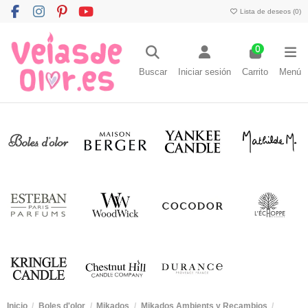
Lista de deseos (
0
)
0
Buscar
Iniciar sesión
Carrito
Menú
Inicio
Boles d'olor
Mikados
Mikados Ambients y Recambios