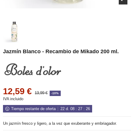
Jazmín Blanco - Recambio de Mikado 200 ml.
12,59 €
13,99 €
-10%
IVA incluido
Tiempo restante de oferta
22
d.
08
:
27
:
25
Un jazmín fresco y ligero, a la vez que exuberante y embriagador.