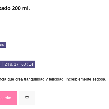
kado 200 ml.
10%
a
24
d.
17
:
08
:
14
cia que crea tranquilidad y felicidad, increíblemente sedosa,
carrito