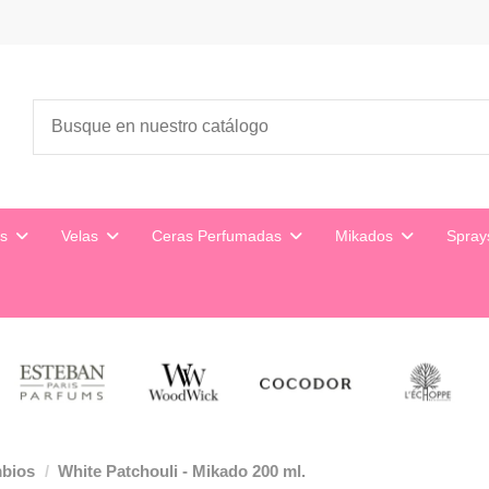
es
Velas
Ceras Perfumadas
Mikados
Spra
mbios
White Patchouli - Mikado 200 ml.