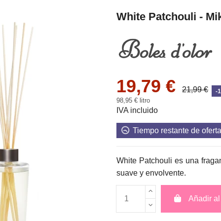
White Patchouli - Mi
19,79 €
21,99 €
-
98,95 € litro
IVA incluido
Tiempo restante de ofert
White Patchouli es una fragan
suave y envolvente.
Añadir al 