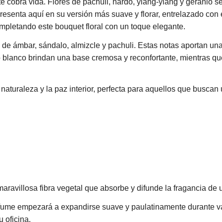
e cobra vida. Flores de pachuli, nardo, ylang-ylang y geranio s
presenta aquí en su versión más suave y florar, entrelazado con
ompletando este bouquet floral con un toque elegante.
s de ámbar, sándalo, almizcle y pachuli. Estas notas aportan un
lo blanco brindan una base cremosa y reconfortante, mientras q
 naturaleza y la paz interior, perfecta para aquellos que busca
 maravillosa fibra vegetal que absorbe y difunde la fragancia de
 perfume empezará a expandirse suave y paulatinamente durante
u oficina.