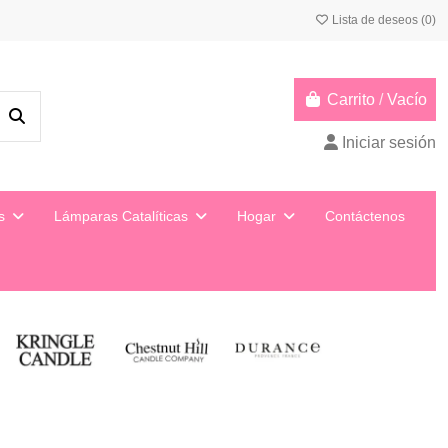
Lista de deseos (
0
)
Carrito
/
Vacío
Iniciar sesión
ys
Lámparas Catalíticas
Hogar
Contáctenos