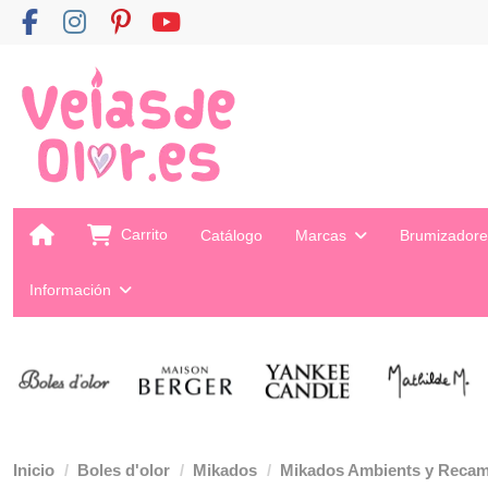
Carrito
Catálogo
Marcas
Brumizador
Información
Inicio
Boles d'olor
Mikados
Mikados Ambients y Reca