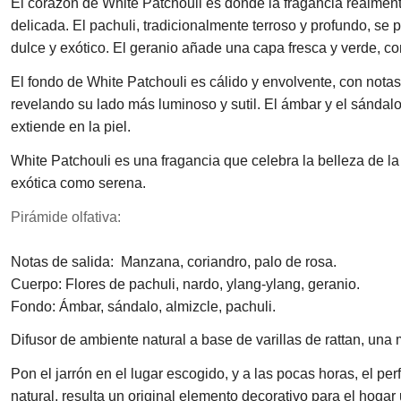
El corazón de White Patchouli es donde la fragancia realment
delicada. El pachuli, tradicionalmente terroso y profundo, se 
dulce y exótico. El geranio añade una capa fresca y verde, c
El fondo de White Patchouli es cálido y envolvente, con nota
revelando su lado más luminoso y sutil. El ámbar y el sánda
extiende en la piel.
White Patchouli es una fragancia que celebra la belleza de la
exótica como serena.
Pirámide olfativa:
Notas de salida: Manzana, coriandro, palo de rosa.
Cuerpo: Flores de pachuli, nardo, ylang-ylang, geranio.
Fondo: Ámbar, sándalo, almizcle, pachuli.
Difusor de ambiente natural a base de varillas de rattan, una
Pon el jarrón en el lugar escogido, y a las pocas horas, el
natural, resulta un original elemento decorativo para el hogar 