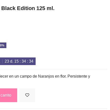
 Black Edition 125 ml.
10%
a
23
d.
15
:
34
:
34
decer en un campo de Naranjos en flor. Persistente y
carrito