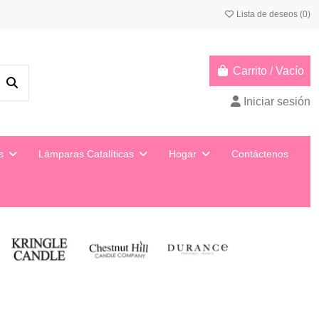
Lista de deseos (
0
)
Carrito
/
Vacío
Iniciar sesión
ys
Lámparas Catalíticas
Hogar
Contáctenos