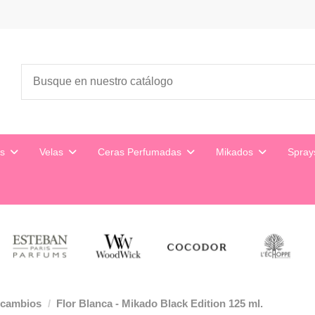
es
Velas
Ceras Perfumadas
Mikados
Spra
ecambios
Flor Blanca - Mikado Black Edition 125 ml.