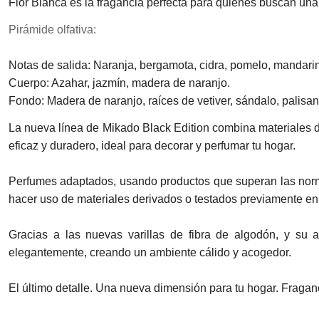
Flor Blanca es la fragancia perfecta para quienes buscan una ex
Pirámide olfativa:
Notas de salida: Naranja, bergamota, cidra, pomelo, mandarin
Cuerpo: Azahar, jazmín, madera de naranjo.
Fondo: Madera de naranjo, raíces de vetiver, sándalo, palisan
La nueva línea de Mikado Black Edition combina materiales d
eficaz y duradero, ideal para decorar y perfumar tu hogar.
Perfumes adaptados, usando productos que superan las normas
hacer uso de materiales derivados o testados previamente en
Gracias a las nuevas varillas de fibra de algodón, y su 
elegantemente, creando un ambiente cálido y acogedor.
El último detalle. Una nueva dimensión para tu hogar. Fraga