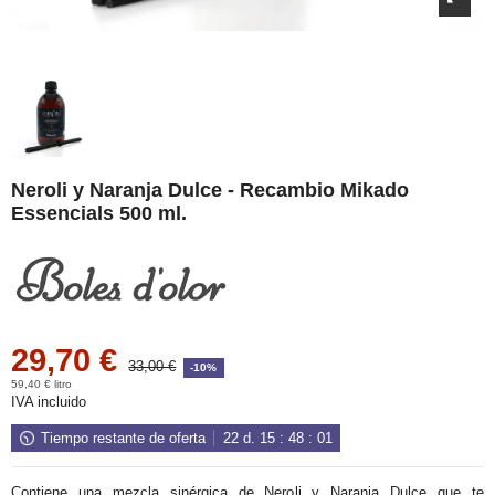
Neroli y Naranja Dulce - Recambio Mikado
Essencials 500 ml.
29,70 €
33,00 €
-10%
59,40 € litro
IVA incluido
Tiempo restante de oferta
22
d.
15
:
48
:
00
Contiene una mezcla sinérgica de Neroli y Naranja Dulce que te