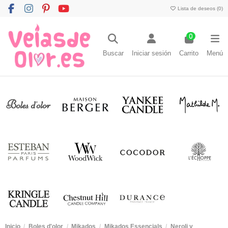
Lista de deseos (
0
)
0
Buscar
Iniciar sesión
Carrito
Menú
Inicio
Boles d'olor
Mikados
Mikados Essencials
Neroli y