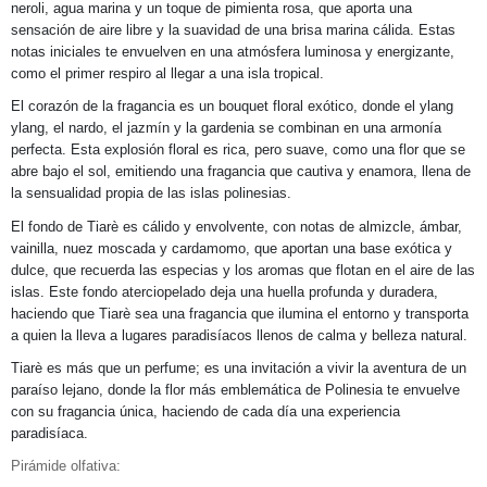
neroli, agua marina y un toque de pimienta rosa, que aporta una
sensación de aire libre y la suavidad de una brisa marina cálida. Estas
notas iniciales te envuelven en una atmósfera luminosa y energizante,
como el primer respiro al llegar a una isla tropical.
El corazón de la fragancia es un bouquet floral exótico, donde el ylang
ylang, el nardo, el jazmín y la gardenia se combinan en una armonía
perfecta. Esta explosión floral es rica, pero suave, como una flor que se
abre bajo el sol, emitiendo una fragancia que cautiva y enamora, llena de
la sensualidad propia de las islas polinesias.
El fondo de Tiarè es cálido y envolvente, con notas de almizcle, ámbar,
vainilla, nuez moscada y cardamomo, que aportan una base exótica y
dulce, que recuerda las especias y los aromas que flotan en el aire de las
islas. Este fondo aterciopelado deja una huella profunda y duradera,
haciendo que Tiarè sea una fragancia que ilumina el entorno y transporta
a quien la lleva a lugares paradisíacos llenos de calma y belleza natural.
Tiarè es más que un perfume; es una invitación a vivir la aventura de un
paraíso lejano, donde la flor más emblemática de Polinesia te envuelve
con su fragancia única, haciendo de cada día una experiencia
paradisíaca.
Pirámide olfativa: