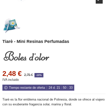
Tiarè - Mini Resinas Perfumadas
2,48 €
2,75 €
-10%
IVA incluido
Tiempo restante de oferta
24
d.
21
:
50
:
33
Tiarè es la flor emblema nacional de Polinesia, donde se ofrece al viajero
con su exuberante fragancia solar, marina y floral.